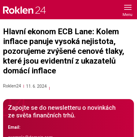
Skip
to
content
Hlavní ekonom ECB Lane: Kolem
inflace panuje vysoká nejistota,
pozorujeme zvýšené cenové tlaky,
které jsou evidentní z ukazatelů
domácí inflace
Roklen24
11. 6. 2024
Zapojte se do newsletteru o novinkách
ze světa finančních trhů.
Email: