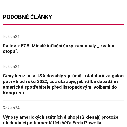
PODOBNÉ ČLÁNKY
Roklen24
Radev z ECB: Minulé inflační šoky zanechaly „trvalou
stopu“.
Roklen24
Ceny benzinu v USA dosáhly v průměru 4 dolarů za galon
poprvé od roku 2022, což ukazuje, jak válka dopadá na
americké spotřebitele před listopadovými volbami do
Kongresu.
Roklen24
Výnosy amerických státních dluhopisů klesají, protože
obchodníci po komentářích šéfa Fedu Powella