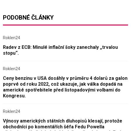
PODOBNÉ ČLÁNKY
Roklen24
Radev z ECB: Minulé inflační šoky zanechaly „trvalou
stopu“.
Roklen24
Ceny benzinu v USA dosáhly v průměru 4 dolarů za galon
poprvé od roku 2022, což ukazuje, jak válka dopadá na
americké spotřebitele před listopadovými volbami do
Kongresu.
Roklen24
Výnosy amerických státních dluhopisů klesají, protože
obchodníci po komentářích šéfa Fedu Powella