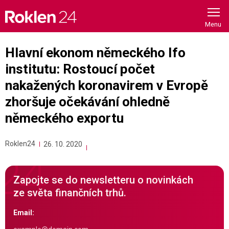
Skip
to
content
Hlavní ekonom německého Ifo
institutu: Rostoucí počet
nakažených koronavirem v Evropě
zhoršuje očekávání ohledně
německého exportu
Roklen24
26. 10. 2020
Zapojte se do newsletteru o novinkách
ze světa finančních trhů.
Email: