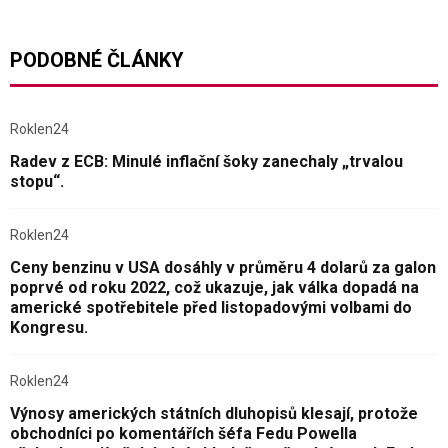
PODOBNÉ ČLÁNKY
Roklen24
Radev z ECB: Minulé inflační šoky zanechaly „trvalou
stopu“.
Roklen24
Ceny benzinu v USA dosáhly v průměru 4 dolarů za galon
poprvé od roku 2022, což ukazuje, jak válka dopadá na
americké spotřebitele před listopadovými volbami do
Kongresu.
Roklen24
Výnosy amerických státních dluhopisů klesají, protože
obchodníci po komentářích šéfa Fedu Powella