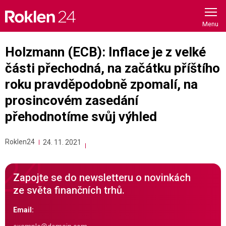
Skip
to
content
Holzmann (ECB): Inflace je z velké
části přechodná, na začátku příštího
roku pravděpodobně zpomalí, na
prosincovém zasedání
přehodnotíme svůj výhled
Roklen24
24. 11. 2021
Zapojte se do newsletteru o novinkách
ze světa finančních trhů.
Email: