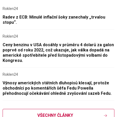
Roklen24
Radev z ECB: Minulé inflační šoky zanechaly „trvalou
stopu“.
Roklen24
Ceny benzinu v USA dosáhly v průměru 4 dolarů za galon
poprvé od roku 2022, což ukazuje, jak válka dopadá na
americké spotřebitele před listopadovými volbami do
Kongresu.
Roklen24
Výnosy amerických státních dluhopisů klesají, protože
obchodníci po komentářích šéfa Fedu Powella
přehodnocují očekávání ohledně zvyšování sazeb Fedu.
VŠECHNY ČLÁNKY