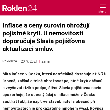
Skip
to
content
Inflace a ceny surovin ohrožují
pojistné krytí. U nemovitostí
doporučuje Slavia pojišťovna
aktualizaci smluv.
Roklen24
20. 9. 2021
2 min
Míra inflace v Česku, která neoficiálně dosahuje až 6-7%
úrovně, začíná citelně ohrožovat pojistné krytí občanů
a zvyšovat riziko podpojištění. Slavia pojišťovna navíc
upozorňuje, že obecný údaj o inflaci může v Česku
zastírat fakt, že např. ve stavebnictví a obecně při
nemovitostech je prokazatelně mnohem vyšší. Rovněž