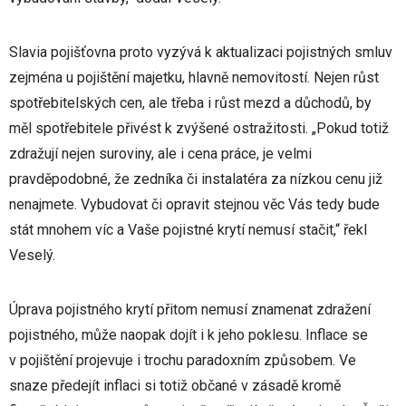
Slavia pojišťovna proto vyzývá k aktualizaci pojistných smluv
zejména u pojištění majetku, hlavně nemovitostí. Nejen růst
spotřebitelských cen, ale třeba i růst mezd a důchodů, by
měl spotřebitele přivést k zvýšené ostražitosti. „Pokud totiž
zdražují nejen suroviny, ale i cena práce, je velmi
pravděpodobné, že zedníka či instalatéra za nízkou cenu již
nenajmete. Vybudovat či opravit stejnou věc Vás tedy bude
stát mnohem víc a Vaše pojistné krytí nemusí stačit,“ řekl
Veselý.
Úprava pojistného krytí přitom nemusí znamenat zdražení
pojistného, může naopak dojít i k jeho poklesu. Inflace se
v pojištění projevuje i trochu paradoxním způsobem. Ve
snaze předejít inflaci si totiž občané v zásadě kromě