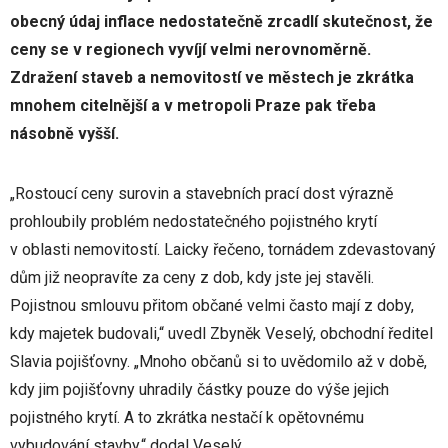
obecný údaj inflace nedostatečně zrcadlí skutečnost, že
ceny se v regionech vyvíjí velmi nerovnoměrně.
Zdražení staveb a nemovitostí ve městech je zkrátka
mnohem citelnější a v metropoli Praze pak třeba
násobně vyšší.
„Rostoucí ceny surovin a stavebních prací dost výrazně
prohloubily problém nedostatečného pojistného krytí
v oblasti nemovitostí. Laicky řečeno, tornádem zdevastovaný
dům již neopravíte za ceny z dob, kdy jste jej stavěli.
Pojistnou smlouvu přitom občané velmi často mají z doby,
kdy majetek budovali,“ uvedl Zbyněk Veselý, obchodní ředitel
Slavia pojišťovny. „Mnoho občanů si to uvědomilo až v době,
kdy jim pojišťovny uhradily částky pouze do výše jejich
pojistného krytí. A to zkrátka nestačí k opětovnému
vybudování stavby,“ dodal Veselý.