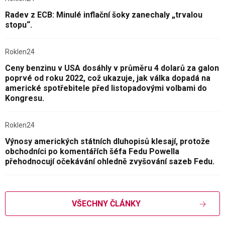
Radev z ECB: Minulé inflační šoky zanechaly „trvalou
stopu“.
Roklen24
Ceny benzinu v USA dosáhly v průměru 4 dolarů za galon
poprvé od roku 2022, což ukazuje, jak válka dopadá na
americké spotřebitele před listopadovými volbami do
Kongresu.
Roklen24
Výnosy amerických státních dluhopisů klesají, protože
obchodníci po komentářích šéfa Fedu Powella
přehodnocují očekávání ohledně zvyšování sazeb Fedu.
VŠECHNY ČLÁNKY