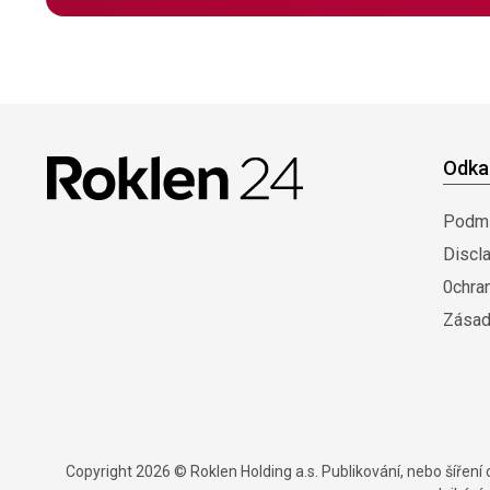
Odka
Podmí
Discl
0chra
Zásad
Copyright 2026 © Roklen Holding a.s. Publikování, nebo šířen