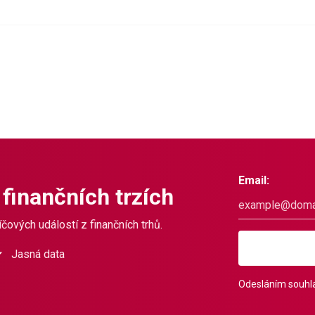
Email:
 finančních trzích
čových událostí z finančních trhů.
Jasná data
Odesláním souhla