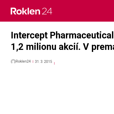
Skip
to
content
Intercept Pharmaceutica
1,2 milionu akcií. V prem
Roklen24
31. 3. 2015