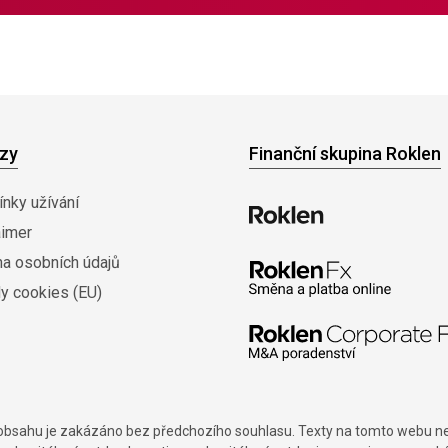
zy
Finanční skupina Roklen
nky užívání
aimer
na osobních údajů
y cookies (EU)
í obsahu je zakázáno bez předchozího souhlasu. Texty na tomto webu nes