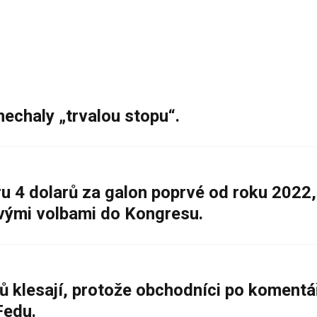
nechaly „trvalou stopu“.
 4 dolarů za galon poprvé od roku 2022,
ovými volbami do Kongresu.
ů klesají, protože obchodníci po komentá
Fedu.