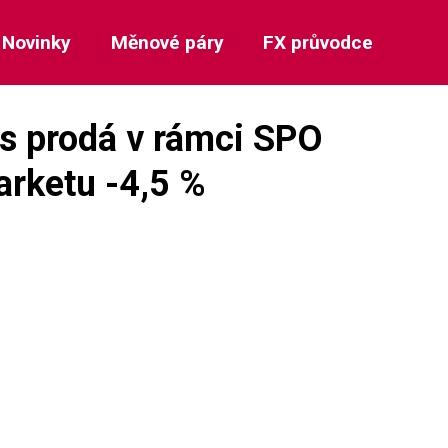
Novinky
Měnové páry
FX průvodce
ls prodá v rámci SPO
arketu -4,5 %