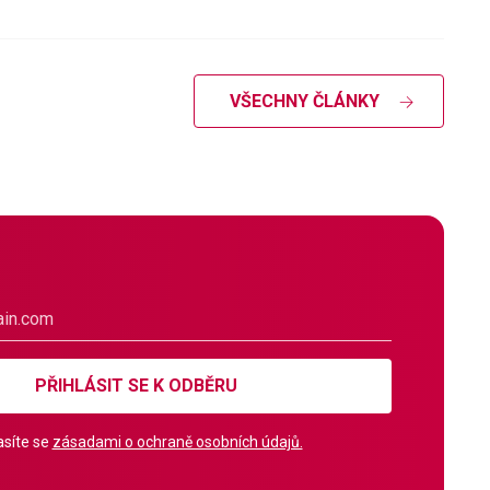
VŠECHNY ČLÁNKY
PŘIHLÁSIT SE K ODBĚRU
síte se
zásadami o ochraně osobních údajů.