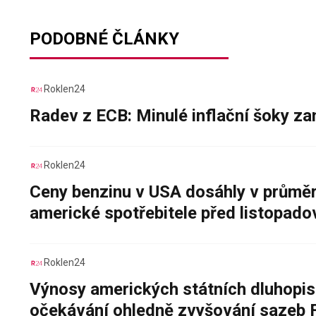
PODOBNÉ ČLÁNKY
Roklen24
Radev z ECB: Minulé inflační šoky za
Roklen24
Ceny benzinu v USA dosáhly v průměru
americké spotřebitele před listopad
Roklen24
Výnosy amerických státních dluhopis
očekávání ohledně zvyšování sazeb 