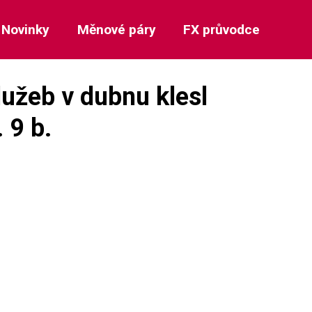
Novinky
Měnové páry
FX průvodce
služeb v dubnu klesl
 9 b.