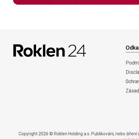
Odka
Podmí
Discl
0chra
Zásad
Copyright 2026 © Roklen Holding a.s. Publikování, nebo šířen