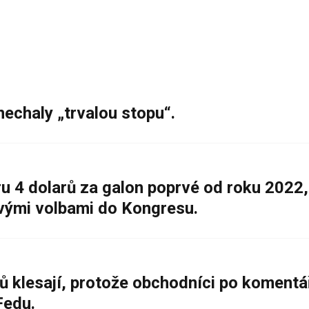
nechaly „trvalou stopu“.
 4 dolarů za galon poprvé od roku 2022,
ovými volbami do Kongresu.
ů klesají, protože obchodníci po komentá
Fedu.