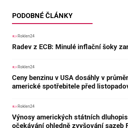
PODOBNÉ ČLÁNKY
Roklen24
Radev z ECB: Minulé inflační šoky za
Roklen24
Ceny benzinu v USA dosáhly v průměru
americké spotřebitele před listopad
Roklen24
Výnosy amerických státních dluhopis
očekávání ohledně zvyšování sazeb 