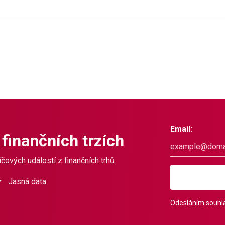
Email:
 finančních trzích
čových událostí z finančních trhů.
Jasná data
Odesláním souhla