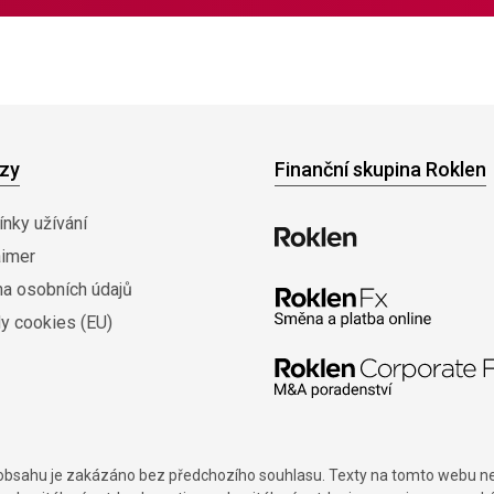
zy
Finanční skupina Roklen
nky užívání
aimer
na osobních údajů
y cookies (EU)
í obsahu je zakázáno bez předchozího souhlasu. Texty na tomto webu nes