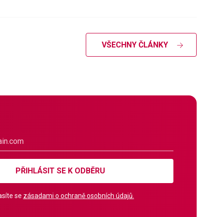
VŠECHNY ČLÁNKY
PŘIHLÁSIT SE K ODBĚRU
síte se
zásadami o ochraně osobních údajů.