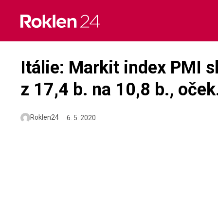
Skip
to
content
Itálie: Markit index PMI 
z 17,4 b. na 10,8 b., oček.
Roklen24
6. 5. 2020