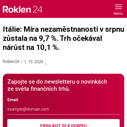
Skip
to
content
Itálie: Míra nezaměstnanosti v srpnu
zůstala na 9,7 %. Trh očekával
nárůst na 10,1 %.
Roklen24
1. 10. 2020
Zapojte se do newsletteru o novinkách
ze světa finančních trhů.
Email:
PŘIHLÁSIT SE K ODBĚRU