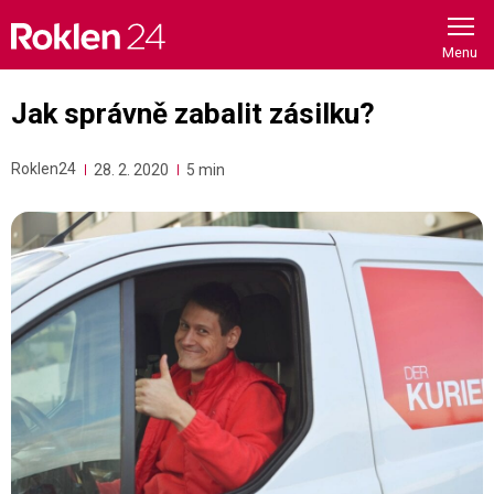
Skip
to
content
Jak správně zabalit zásilku?
Roklen24
28. 2. 2020
5 min