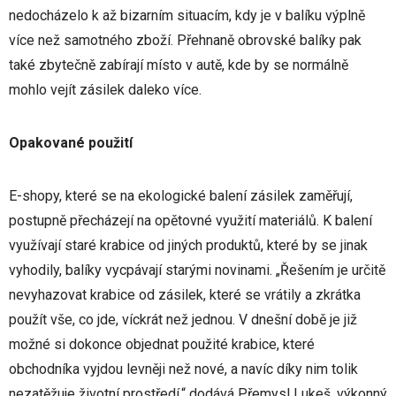
nedocházelo k až bizarním situacím, kdy je v balíku výplně
více než samotného zboží. Přehnaně obrovské balíky pak
také zbytečně zabírají místo v autě, kde by se normálně
mohlo vejít zásilek daleko více.
Opakované použití
E-shopy, které se na ekologické balení zásilek zaměřují,
postupně přecházejí na opětovné využití materiálů. K balení
využívají staré krabice od jiných produktů, které by se jinak
vyhodily, balíky vycpávají starými novinami. „Řešením je určitě
nevyhazovat krabice od zásilek, které se vrátily a zkrátka
použít vše, co jde, víckrát než jednou. V dnešní době je již
možné si dokonce objednat použité krabice, které
obchodníka vyjdou levněji než nové, a navíc díky nim tolik
nezatěžuje životní prostředí,“ dodává Přemysl Lukeš, výkonný