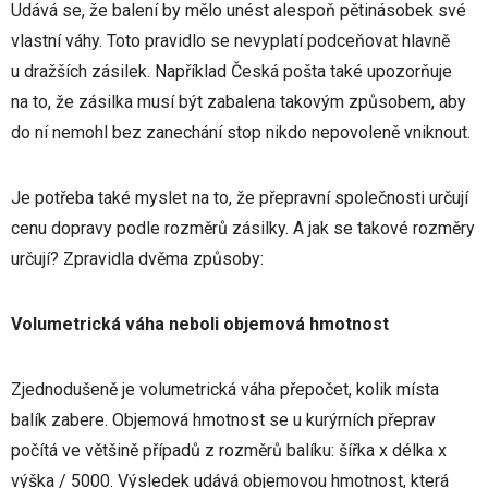
Udává se, že balení by mělo unést alespoň pětinásobek své
vlastní váhy. Toto pravidlo se nevyplatí podceňovat hlavně
u dražších zásilek. Například Česká pošta také upozorňuje
na to, že zásilka musí být zabalena takovým způsobem, aby
do ní nemohl bez zanechání stop nikdo nepovoleně vniknout.
Je potřeba také myslet na to, že přepravní společnosti určují
cenu dopravy podle rozměrů zásilky. A jak se takové rozměry
určují? Zpravidla dvěma způsoby:
Volumetrická váha neboli objemová hmotnost
Zjednodušeně je volumetrická váha přepočet, kolik místa
balík zabere. Objemová hmotnost se u kurýrních přeprav
počítá ve většině případů z rozměrů balíku: šířka x délka x
výška / 5000. Výsledek udává objemovou hmotnost, která