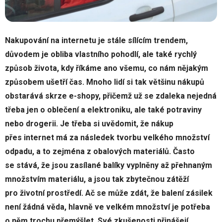
Nakupování na internetu je stále sílícím trendem,
důvodem je obliba vlastního pohodlí, ale také rychlý
způsob života, kdy říkáme ano všemu, co nám nějakým
způsobem ušetří čas. Mnoho lidí si tak většinu nákupů
obstarává skrze e-shopy, přičemž už se zdaleka nejedná
třeba jen o oblečení a elektroniku, ale také potraviny
nebo drogerii. Je třeba si uvědomit, že nákup
přes internet má za následek tvorbu velkého množství
odpadu, a to zejména z obalových materiálů. Často
se stává, že jsou zasílané balíky vyplněny až přehnaným
množstvím materiálu, a jsou tak zbytečnou zátěží
pro životní prostředí. Ač se může zdát, že balení zásilek
není žádná věda, hlavně ve velkém množství je potřeba
o něm trochu přemýšlet. Své zkušenosti přinášejí