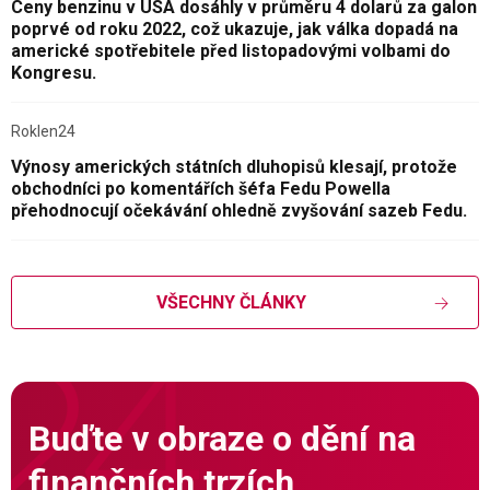
Ceny benzinu v USA dosáhly v průměru 4 dolarů za galon
poprvé od roku 2022, což ukazuje, jak válka dopadá na
americké spotřebitele před listopadovými volbami do
Kongresu.
Roklen24
Výnosy amerických státních dluhopisů klesají, protože
obchodníci po komentářích šéfa Fedu Powella
přehodnocují očekávání ohledně zvyšování sazeb Fedu.
VŠECHNY ČLÁNKY
Buďte v obraze o dění na
finančních trzích