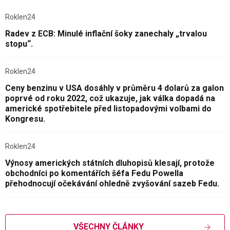
Roklen24
Radev z ECB: Minulé inflační šoky zanechaly „trvalou
stopu“.
Roklen24
Ceny benzinu v USA dosáhly v průměru 4 dolarů za galon
poprvé od roku 2022, což ukazuje, jak válka dopadá na
americké spotřebitele před listopadovými volbami do
Kongresu.
Roklen24
Výnosy amerických státních dluhopisů klesají, protože
obchodníci po komentářích šéfa Fedu Powella
přehodnocují očekávání ohledně zvyšování sazeb Fedu.
VŠECHNY ČLÁNKY