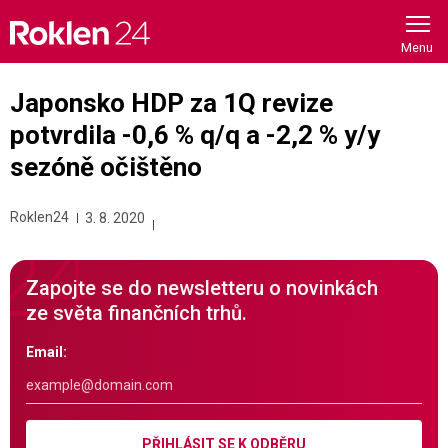
Skip
to
content
Japonsko HDP za 1Q revize
potvrdila -0,6 % q/q a -2,2 % y/y
sezóně očištěno
Roklen24
3. 8. 2020
Zapojte se do newsletteru o novinkách
ze světa finančních trhů.
Email:
PŘIHLÁSIT SE K ODBĚRU