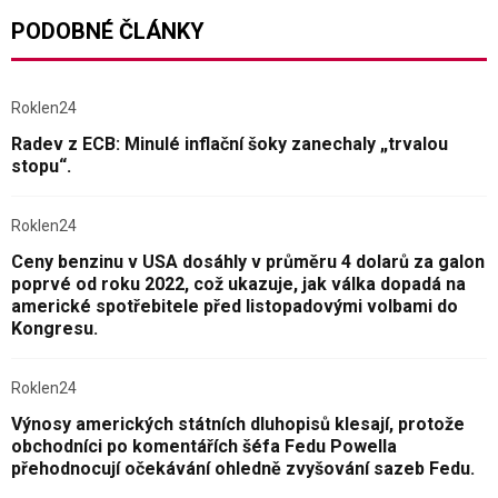
PODOBNÉ ČLÁNKY
Roklen24
Radev z ECB: Minulé inflační šoky zanechaly „trvalou
stopu“.
Roklen24
Ceny benzinu v USA dosáhly v průměru 4 dolarů za galon
poprvé od roku 2022, což ukazuje, jak válka dopadá na
americké spotřebitele před listopadovými volbami do
Kongresu.
Roklen24
Výnosy amerických státních dluhopisů klesají, protože
obchodníci po komentářích šéfa Fedu Powella
přehodnocují očekávání ohledně zvyšování sazeb Fedu.