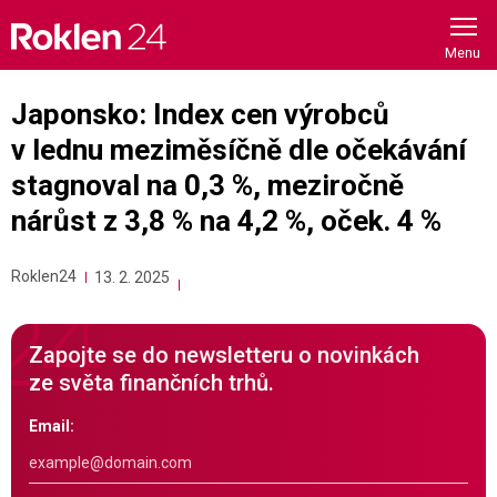
Skip
to
content
Japonsko: Index cen výrobců
v lednu meziměsíčně dle očekávání
stagnoval na 0,3 %, meziročně
nárůst z 3,8 % na 4,2 %, oček. 4 %
Roklen24
13. 2. 2025
Zapojte se do newsletteru o novinkách
ze světa finančních trhů.
Email: