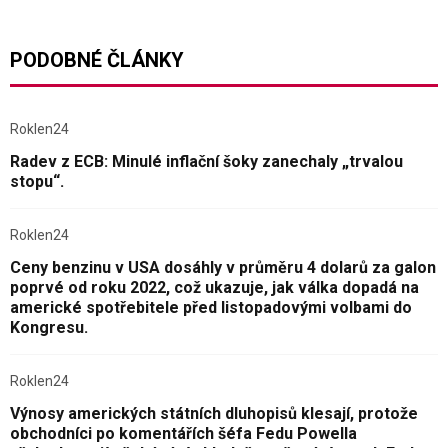
PODOBNÉ ČLÁNKY
Roklen24
Radev z ECB: Minulé inflační šoky zanechaly „trvalou
stopu“.
Roklen24
Ceny benzinu v USA dosáhly v průměru 4 dolarů za galon
poprvé od roku 2022, což ukazuje, jak válka dopadá na
americké spotřebitele před listopadovými volbami do
Kongresu.
Roklen24
Výnosy amerických státních dluhopisů klesají, protože
obchodníci po komentářích šéfa Fedu Powella