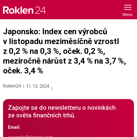
Skip
to
content
Japonsko: Index cen výrobců
v listopadu meziměsíčně vzrostl
z 0,2 % na 0,3 %, oček. 0,2 %,
meziročně nárůst z 3,4 % na 3,7 %,
oček. 3,4 %
Roklen24
11. 12. 2024
Zapojte se do newsletteru o novinkách
ze světa finančních trhů.
Email: