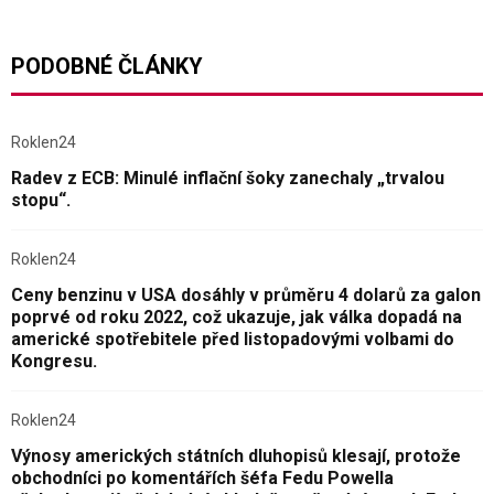
PODOBNÉ ČLÁNKY
Roklen24
Radev z ECB: Minulé inflační šoky zanechaly „trvalou
stopu“.
Roklen24
Ceny benzinu v USA dosáhly v průměru 4 dolarů za galon
poprvé od roku 2022, což ukazuje, jak válka dopadá na
americké spotřebitele před listopadovými volbami do
Kongresu.
Roklen24
Výnosy amerických státních dluhopisů klesají, protože
obchodníci po komentářích šéfa Fedu Powella