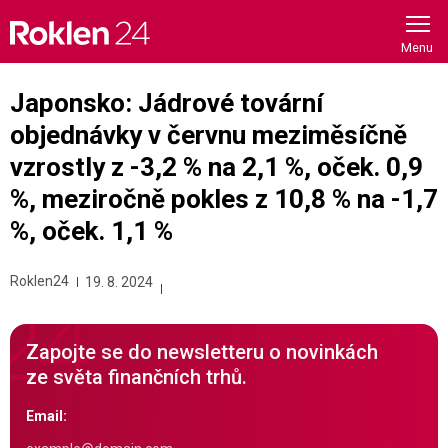
Skip
to
content
Japonsko: Jádrové tovární
objednávky v červnu meziměsíčně
vzrostly z -3,2 % na 2,1 %, oček. 0,9
%, meziročně pokles z 10,8 % na -1,7
%, oček. 1,1 %
Roklen24
19. 8. 2024
Zapojte se do newsletteru o novinkách
ze světa finančních trhů.
Email: