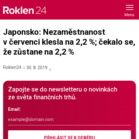
Skip
to
content
Japonsko: Nezaměstnanost
v červenci klesla na 2,2 %; čekalo se,
že zůstane na 2,2 %
Roklen24
30. 8. 2019
Zapojte se do newsletteru o novinkách
ze světa finančních trhů.
Email:
PŘIHLÁSIT SE K ODBĚRU