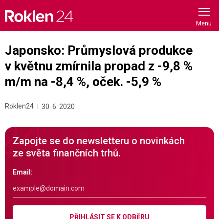
Skip
to
content
Japonsko: Průmyslová produkce
v květnu zmírnila propad z -9,8 %
m/m na -8,4 %, oček. -5,9 %
Roklen24
30. 6. 2020
Zapojte se do newsletteru o novinkách
ze světa finančních trhů.
Email:
PŘIHLÁSIT SE K ODBĚRU