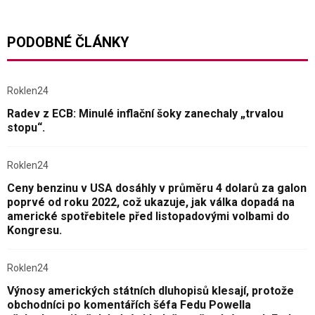
PODOBNÉ ČLÁNKY
Roklen24
Radev z ECB: Minulé inflační šoky zanechaly „trvalou
stopu“.
Roklen24
Ceny benzinu v USA dosáhly v průměru 4 dolarů za galon
poprvé od roku 2022, což ukazuje, jak válka dopadá na
americké spotřebitele před listopadovými volbami do
Kongresu.
Roklen24
Výnosy amerických státních dluhopisů klesají, protože
obchodníci po komentářích šéfa Fedu Powella