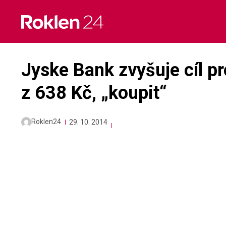
Skip
to
content
Jyske Bank zvyšuje cíl p
z 638 Kč, „koupit“
Roklen24
29. 10. 2014