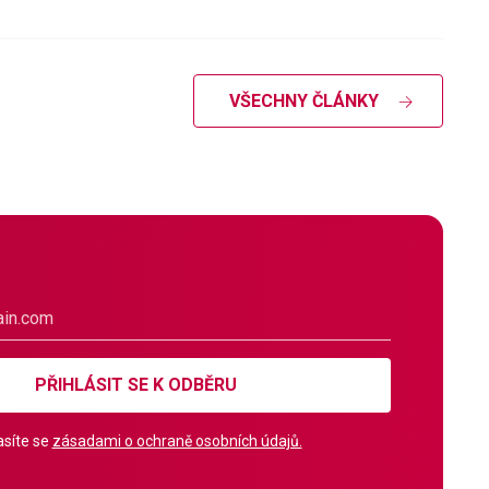
VŠECHNY ČLÁNKY
PŘIHLÁSIT SE K ODBĚRU
síte se
zásadami o ochraně osobních údajů.