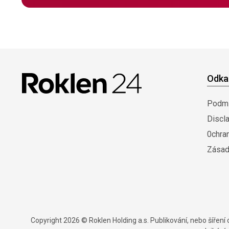
Odka
Podmí
Discl
0chra
Zásad
Copyright 2026 © Roklen Holding a.s. Publikování, nebo šířen