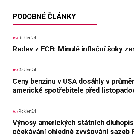
PODOBNÉ ČLÁNKY
Roklen24
Radev z ECB: Minulé inflační šoky za
Roklen24
Ceny benzinu v USA dosáhly v průměru
americké spotřebitele před listopad
Roklen24
Výnosy amerických státních dluhopis
očekávání ohledně zvyšování sazeb 