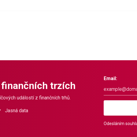
Email:
 finančních trzích
čových událostí z finančních trhů.
Jasná data
Odesláním souhla