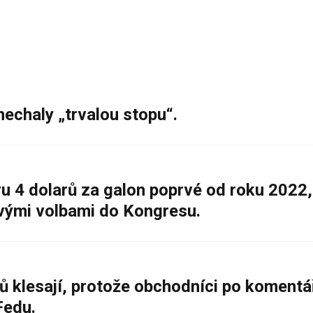
nechaly „trvalou stopu“.
 4 dolarů za galon poprvé od roku 2022,
ovými volbami do Kongresu.
ů klesají, protože obchodníci po komentá
Fedu.