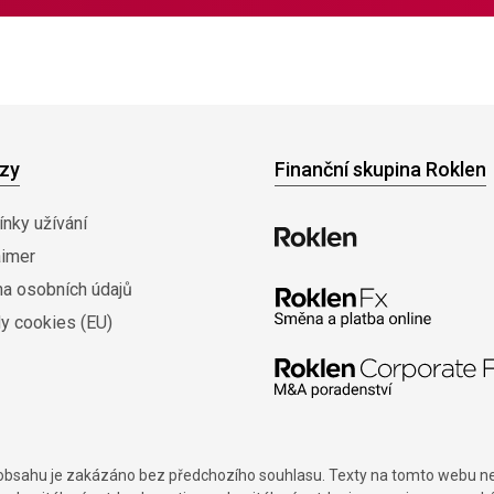
zy
Finanční skupina Roklen
nky užívání
aimer
na osobních údajů
y cookies (EU)
í obsahu je zakázáno bez předchozího souhlasu. Texty na tomto webu nes