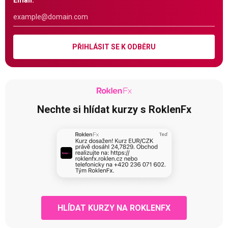
Email:
PŘIHLÁSIT SE K ODBĚRU
Nechte si hlídat kurzy s RoklenFx
HLÍDAT KURZY NA ROKLENFX