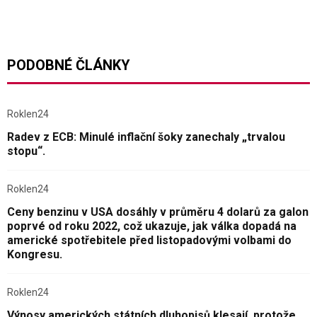
PODOBNÉ ČLÁNKY
Roklen24
Radev z ECB: Minulé inflační šoky zanechaly „trvalou
stopu“.
Roklen24
Ceny benzinu v USA dosáhly v průměru 4 dolarů za galon
poprvé od roku 2022, což ukazuje, jak válka dopadá na
americké spotřebitele před listopadovými volbami do
Kongresu.
Roklen24
Výnosy amerických státních dluhopisů klesají, protože