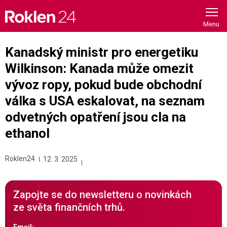
Skip
to
content
Kanadský ministr pro energetiku
Wilkinson: Kanada může omezit
vývoz ropy, pokud bude obchodní
válka s USA eskalovat, na seznam
odvetných opatření jsou cla na
ethanol
Roklen24
12. 3. 2025
Zapojte se do newsletteru o novinkách
ze světa finančních trhů.