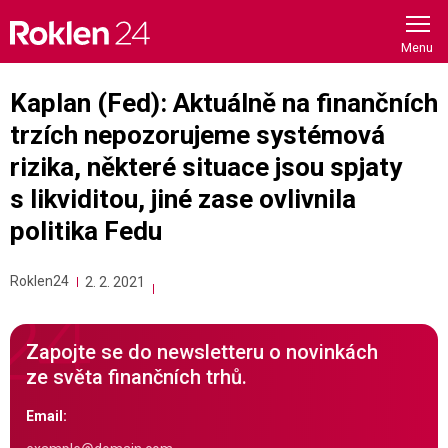
Skip
to
content
Kaplan (Fed): Aktuálně na finančních
trzích nepozorujeme systémová
rizika, některé situace jsou spjaty
s likviditou, jiné zase ovlivnila
politika Fedu
Roklen24
2. 2. 2021
Zapojte se do newsletteru o novinkách
ze světa finančních trhů.
Email: