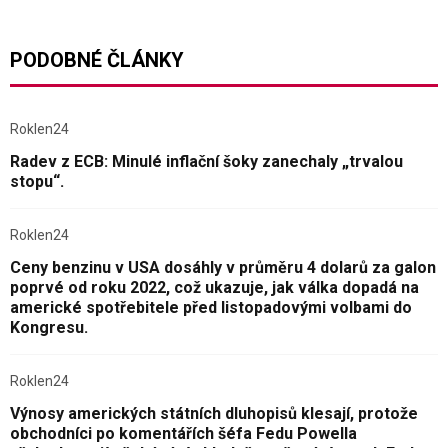
PODOBNÉ ČLÁNKY
Roklen24
Radev z ECB: Minulé inflační šoky zanechaly „trvalou
stopu“.
Roklen24
Ceny benzinu v USA dosáhly v průměru 4 dolarů za galon
poprvé od roku 2022, což ukazuje, jak válka dopadá na
americké spotřebitele před listopadovými volbami do
Kongresu.
Roklen24
Výnosy amerických státních dluhopisů klesají, protože
obchodníci po komentářích šéfa Fedu Powella