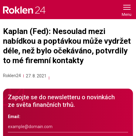
Skip
to
content
Kaplan (Fed): Nesoulad mezi
nabídkou a poptávkou může vydržet
déle, než bylo očekáváno, potvrdily
to mé firemní kontakty
Roklen24
27. 8. 2021
Zapojte se do newsletteru o novinkách
ze světa finančních trhů.
Email: