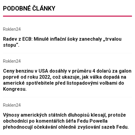
PODOBNÉ ČLÁNKY
Roklen24
Radev z ECB: Minulé inflační šoky zanechaly „trvalou
stopu“.
Roklen24
Ceny benzinu v USA dosáhly v průměru 4 dolarů za galon
poprvé od roku 2022, což ukazuje, jak válka dopadá na
americké spotřebitele před listopadovými volbami do
Kongresu.
Roklen24
Výnosy amerických státních dluhopisů klesají, protože
obchodníci po komentářích šéfa Fedu Powella
přehodnocují očekávání ohledně zvyšování sazeb Fedu.