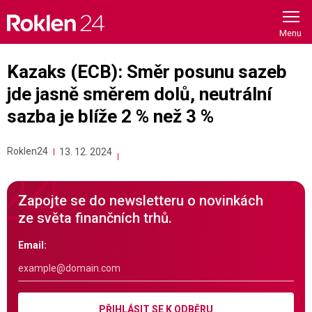
Skip
to
content
Kazaks (ECB): Směr posunu sazeb
jde jasně směrem dolů, neutrální
sazba je blíže 2 % než 3 %
Roklen24
13. 12. 2024
Zapojte se do newsletteru o novinkách
ze světa finančních trhů.
Email:
PŘIHLÁSIT SE K ODBĚRU