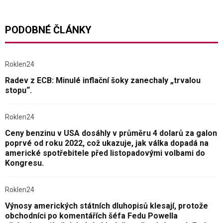
PODOBNÉ ČLÁNKY
Roklen24
Radev z ECB: Minulé inflační šoky zanechaly „trvalou
stopu“.
Roklen24
Ceny benzinu v USA dosáhly v průměru 4 dolarů za galon
poprvé od roku 2022, což ukazuje, jak válka dopadá na
americké spotřebitele před listopadovými volbami do
Kongresu.
Roklen24
Výnosy amerických státních dluhopisů klesají, protože
obchodníci po komentářích šéfa Fedu Powella