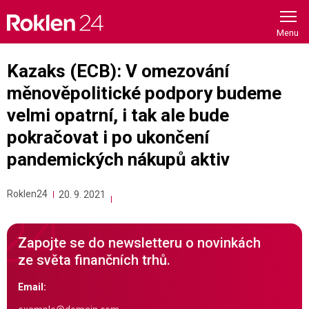
Skip
to
content
Kazaks (ECB): V omezování
měnověpolitické podpory budeme
velmi opatrní, i tak ale bude
pokračovat i po ukončení
pandemických nákupů aktiv
Roklen24
20. 9. 2021
Zapojte se do newsletteru o novinkách
ze světa finančních trhů.
Email: