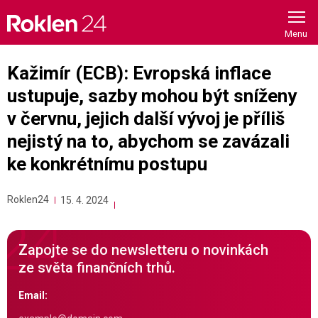
Skip
to
content
Kažimír (ECB): Evropská inflace
ustupuje, sazby mohou být sníženy
v červnu, jejich další vývoj je příliš
nejistý na to, abychom se zavázali
ke konkrétnímu postupu
Roklen24
15. 4. 2024
Zapojte se do newsletteru o novinkách
ze světa finančních trhů.
Email: