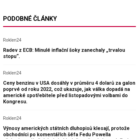
PODOBNÉ ČLÁNKY
Roklen24
Radev z ECB: Minulé inflační šoky zanechaly „trvalou
stopu“.
Roklen24
Ceny benzinu v USA dosáhly v průměru 4 dolarů za galon
poprvé od roku 2022, což ukazuje, jak válka dopadá na
americké spotřebitele před listopadovými volbami do
Kongresu.
Roklen24
Výnosy amerických státních dluhopisů klesají, protože
obchodníci po komentářích šéfa Fedu Powella