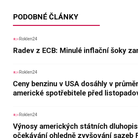
PODOBNÉ ČLÁNKY
Roklen24
Radev z ECB: Minulé inflační šoky za
Roklen24
Ceny benzinu v USA dosáhly v průměru
americké spotřebitele před listopad
Roklen24
Výnosy amerických státních dluhopis
očekávání ohledně zvyšování sazeb 