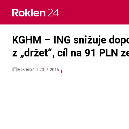
Skip
to
content
KGHM – ING snižuje dopo
z „držet“, cíl na 91 PLN 
Roklen24
20. 7. 2015