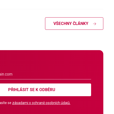
VŠECHNY ČLÁNKY
PŘIHLÁSIT SE K ODBĚRU
síte se
zásadami o ochraně osobních údajů.