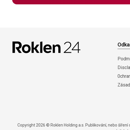
Odka
Podmí
Discl
0chra
Zásad
Copyright 2026 © Roklen Holding a.s. Publikování, nebo šířen