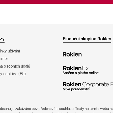
zy
Finanční skupina Roklen
nky užívání
aimer
na osobních údajů
y cookies (EU)
í obsahu je zakázáno bez předchozího souhlasu. Texty na tomto webu nes