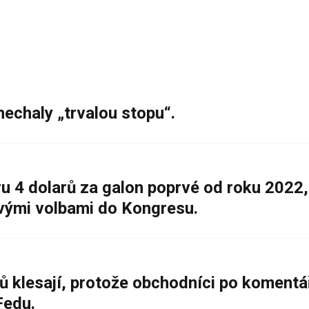
nechaly „trvalou stopu“.
 4 dolarů za galon poprvé od roku 2022,
ovými volbami do Kongresu.
ů klesají, protože obchodníci po komentá
Fedu.