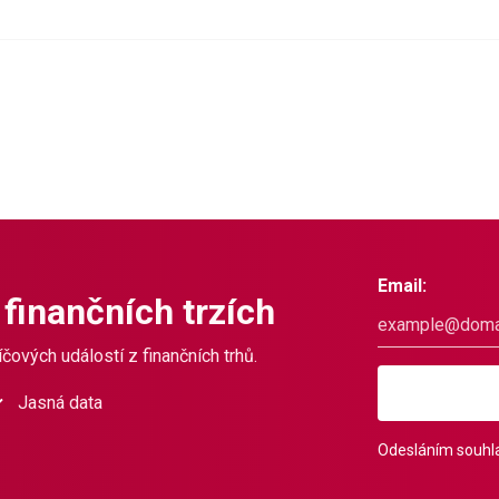
Email:
 finančních trzích
čových událostí z finančních trhů.
Jasná data
Odesláním souhla