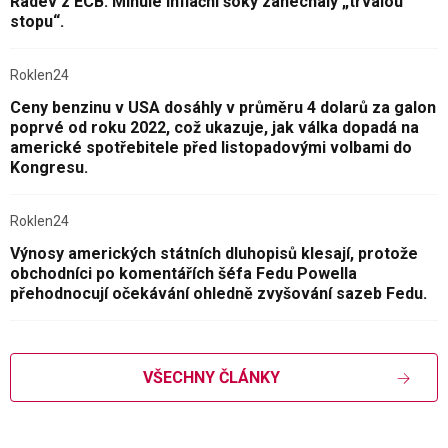
Radev z ECB: Minulé inflační šoky zanechaly „trvalou
stopu“.
Roklen24
Ceny benzinu v USA dosáhly v průměru 4 dolarů za galon
poprvé od roku 2022, což ukazuje, jak válka dopadá na
americké spotřebitele před listopadovými volbami do
Kongresu.
Roklen24
Výnosy amerických státních dluhopisů klesají, protože
obchodníci po komentářích šéfa Fedu Powella
přehodnocují očekávání ohledně zvyšování sazeb Fedu.
VŠECHNY ČLÁNKY