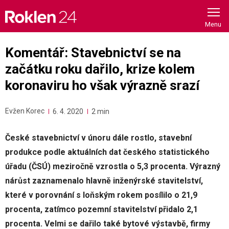
Skip
to
content
Komentář: Stavebnictví se na
začátku roku dařilo, krize kolem
koronaviru ho však výrazně srazí
Evžen Korec
6. 4. 2020
2 min
České stavebnictví v únoru dále rostlo, stavební
produkce podle aktuálních dat českého statistického
úřadu (ČSÚ) meziročně vzrostla o 5,3 procenta. Výrazný
nárůst zaznamenalo hlavně inženýrské stavitelství,
které v porovnání s loňským rokem posílilo o 21,9
procenta, zatímco pozemní stavitelství přidalo 2,1
procenta. Velmi se dařilo také bytové výstavbě, firmy