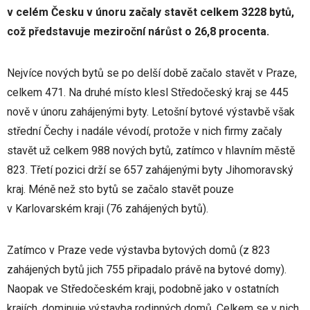
v celém Česku v únoru začaly stavět celkem 3228 bytů,
což představuje meziroční nárůst o 26,8 procenta.
Nejvíce nových bytů se po delší době začalo stavět v Praze,
celkem 471. Na druhé místo klesl Středočeský kraj se 445
nově v únoru zahájenými byty. Letošní bytové výstavbě však
střední Čechy i nadále vévodí, protože v nich firmy začaly
stavět už celkem 988 nových bytů, zatímco v hlavním městě
823. Třetí pozici drží se 657 zahájenými byty Jihomoravský
kraj. Méně než sto bytů se začalo stavět pouze
v Karlovarském kraji (76 zahájených bytů).
Zatímco v Praze vede výstavba bytových domů (z 823
zahájených bytů jich 755 připadalo právě na bytové domy).
Naopak ve Středočeském kraji, podobně jako v ostatních
krajích, dominuje výstavba rodinných domů. Celkem se v nich