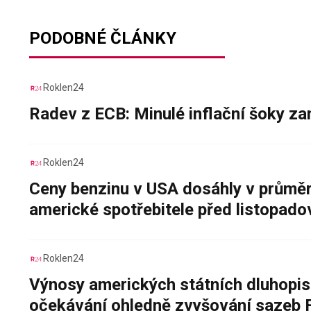
PODOBNÉ ČLÁNKY
Roklen24
Radev z ECB: Minulé inflační šoky za
Roklen24
Ceny benzinu v USA dosáhly v průměru
americké spotřebitele před listopad
Roklen24
Výnosy amerických státních dluhopis
očekávání ohledně zvyšování sazeb 