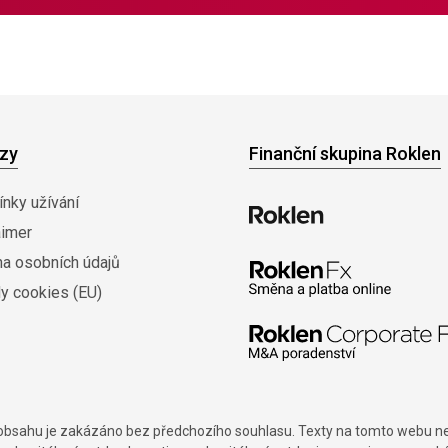
zy
Finanční skupina Roklen
nky užívání
aimer
na osobních údajů
y cookies (EU)
í obsahu je zakázáno bez předchozího souhlasu. Texty na tomto webu nes