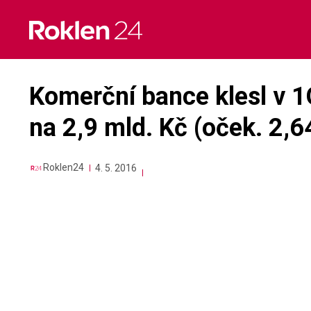
Skip
to
content
Komerční bance klesl v 1Q
na 2,9 mld. Kč (oček. 2,6
Roklen24
4. 5. 2016