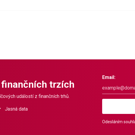
Email:
 finančních trzích
čových událostí z finančních trhů.
Jasná data
Odesláním souhla