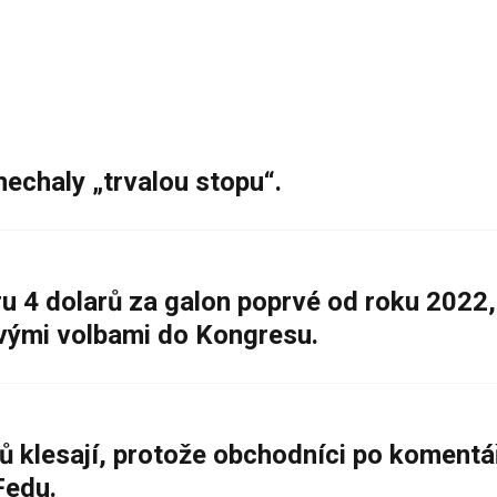
nechaly „trvalou stopu“.
 4 dolarů za galon poprvé od roku 2022,
ovými volbami do Kongresu.
ů klesají, protože obchodníci po komentá
Fedu.