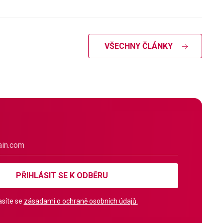
VŠECHNY ČLÁNKY
PŘIHLÁSIT SE K ODBĚRU
síte se
zásadami o ochraně osobních údajů.