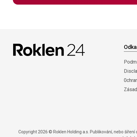
Odka
Podmí
Discl
0chra
Zásad
Copyright 2026 © Roklen Holding a.s. Publikování, nebo šířen