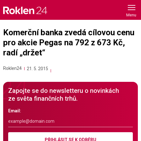
Skip
to
content
Komerční banka zvedá cílovou cenu
pro akcie Pegas na 792 z 673 Kč,
radí „držet“
Roklen24
21. 5. 2015
Zapojte se do newsletteru o novinkách
ze světa finančních trhů.
Email:
PŘIHLÁSIT SE K ODBĚRU