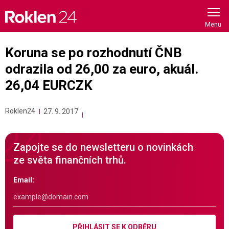
Skip
to
content
Koruna se po rozhodnutí ČNB
odrazila od 26,00 za euro, akuál.
26,04 EURCZK
Roklen24
27. 9. 2017
Zapojte se do newsletteru o novinkách
ze světa finančních trhů.
Email:
PŘIHLÁSIT SE K ODBĚRU