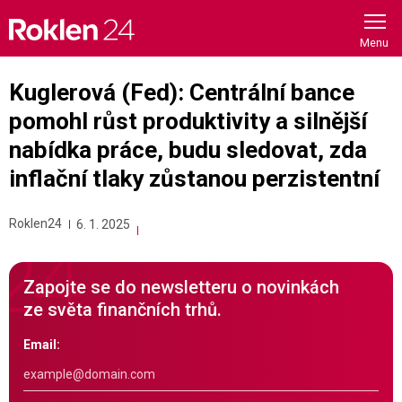
Skip
to
content
Kuglerová (Fed): Centrální bance
pomohl růst produktivity a silnější
nabídka práce, budu sledovat, zda
inflační tlaky zůstanou perzistentní
Roklen24
6. 1. 2025
Zapojte se do newsletteru o novinkách
ze světa finančních trhů.
Email: