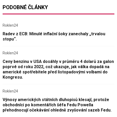
PODOBNÉ ČLÁNKY
Roklen24
Radev z ECB: Minulé inflační šoky zanechaly „trvalou
stopu“.
Roklen24
Ceny benzinu v USA dosáhly v průměru 4 dolarů za galon
poprvé od roku 2022, což ukazuje, jak válka dopadá na
americké spotřebitele před listopadovými volbami do
Kongresu.
Roklen24
Výnosy amerických státních dluhopisů klesají, protože
obchodníci po komentářích šéfa Fedu Powella
přehodnocují očekávání ohledně zvyšování sazeb Fedu.