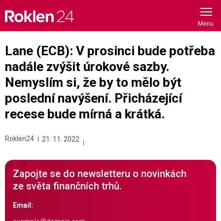
Skip
to
content
Lane (ECB): V prosinci bude potřeba
nadále zvýšit úrokové sazby.
Nemyslím si, že by to mělo být
poslední navýšení. Přicházející
recese bude mírná a krátká.
Roklen24
21. 11. 2022
Zapojte se do newsletteru o novinkách
ze světa finančních trhů.
Email: