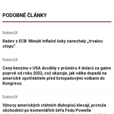
PODOBNÉ ČLÁNKY
Roklen24
Radev z ECB: Minulé inflační šoky zanechaly „trvalou
stopu“.
Roklen24
Ceny benzinu v USA dosáhly v průměru 4 dolarů za galon
poprvé od roku 2022, což ukazuje, jak válka dopadá na
americké spotřebitele před listopadovými volbami do
Kongresu.
Roklen24
Výnosy amerických státních dluhopisů klesají, protože
obchodníci po komentářích šéfa Fedu Powella