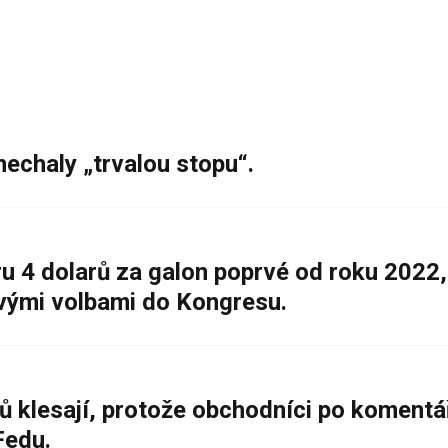
nechaly „trvalou stopu“.
 4 dolarů za galon poprvé od roku 2022,
ovými volbami do Kongresu.
ů klesají, protože obchodníci po komentá
Fedu.