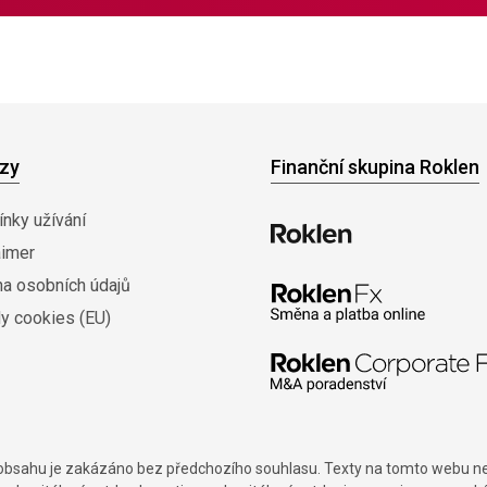
zy
Finanční skupina Roklen
nky užívání
aimer
na osobních údajů
y cookies (EU)
í obsahu je zakázáno bez předchozího souhlasu. Texty na tomto webu nes