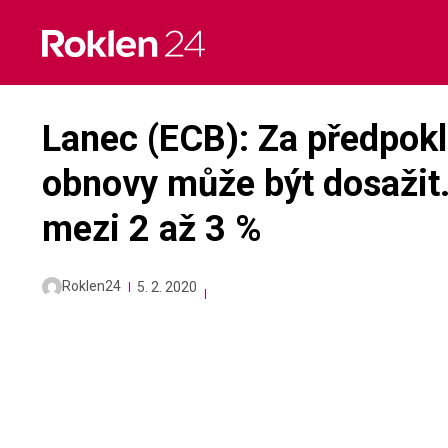
Skip
to
content
Lanec (ECB): Za předpok
obnovy může být dosaži
mezi 2 až 3 %
Roklen24
5. 2. 2020