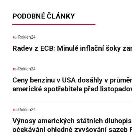
PODOBNÉ ČLÁNKY
Roklen24
Radev z ECB: Minulé inflační šoky za
Roklen24
Ceny benzinu v USA dosáhly v průměru
americké spotřebitele před listopad
Roklen24
Výnosy amerických státních dluhopis
očekávání ohledně zvyšování sazeb 