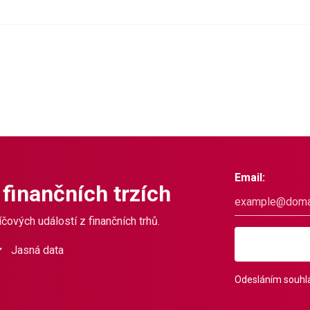
Email:
 finančních trzích
čových událostí z finančních trhů.
Jasná data
Odesláním souhla