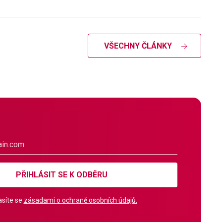
VŠECHNY ČLÁNKY
PŘIHLÁSIT SE K ODBĚRU
síte se
zásadami o ochraně osobních údajů.