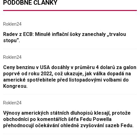
PODOBNÉ ČLÁNKY
Roklen24
Radev z ECB: Minulé inflační šoky zanechaly „trvalou
stopu“.
Roklen24
Ceny benzinu v USA dosáhly v průměru 4 dolarů za galon
poprvé od roku 2022, což ukazuje, jak válka dopadá na
americké spotřebitele před listopadovými volbami do
Kongresu.
Roklen24
Výnosy amerických státních dluhopisů klesají, protože
obchodníci po komentářích šéfa Fedu Powella
přehodnocují očekávání ohledně zvyšování sazeb Fedu.