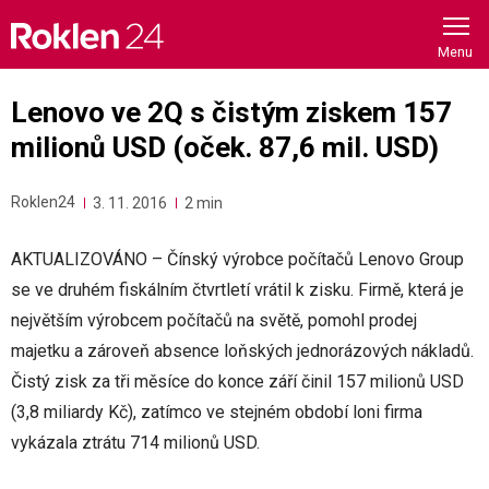
Skip
to
content
Lenovo ve 2Q s čistým ziskem 157
milionů USD (oček. 87,6 mil. USD)
Roklen24
3. 11. 2016
2 min
AKTUALIZOVÁNO – Čínský výrobce počítačů Lenovo Group
se ve druhém fiskálním čtvrtletí vrátil k zisku. Firmě, která je
největším výrobcem počítačů na světě, pomohl prodej
majetku a zároveň absence loňských jednorázových nákladů.
Čistý zisk za tři měsíce do konce září činil 157 milionů USD
(3,8 miliardy Kč), zatímco ve stejném období loni firma
vykázala ztrátu 714 milionů USD.