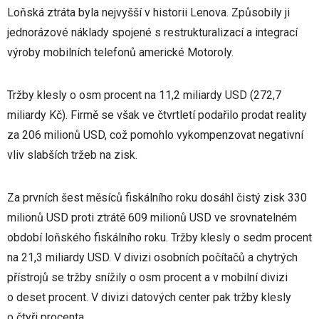
Loňská ztráta byla nejvyšší v historii Lenova. Způsobily ji
jednorázové náklady spojené s restrukturalizací a integrací
výroby mobilních telefonů americké Motoroly.
Tržby klesly o osm procent na 11,2 miliardy USD (272,7
miliardy Kč). Firmě se však ve čtvrtletí podařilo prodat reality
za 206 milionů USD, což pomohlo vykompenzovat negativní
vliv slabších tržeb na zisk.
Za prvních šest měsíců fiskálního roku dosáhl čistý zisk 330
milionů USD proti ztrátě 609 milionů USD ve srovnatelném
období loňského fiskálního roku. Tržby klesly o sedm procent
na 21,3 miliardy USD. V divizi osobních počítačů a chytrých
přístrojů se tržby snížily o osm procent a v mobilní divizi
o deset procent. V divizi datových center pak tržby klesly
o čtyři procenta.