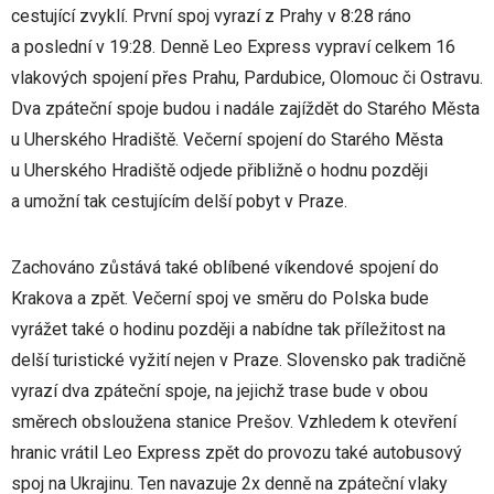
cestující zvyklí. První spoj vyrazí z Prahy v 8:28 ráno
a poslední v 19:28. Denně Leo Express vypraví celkem 16
vlakových spojení přes Prahu, Pardubice, Olomouc či Ostravu.
Dva zpáteční spoje budou i nadále zajíždět do Starého Města
u Uherského Hradiště. Večerní spojení do Starého Města
u Uherského Hradiště odjede přibližně o hodnu později
a umožní tak cestujícím delší pobyt v Praze.
Zachováno zůstává také oblíbené víkendové spojení do
Krakova a zpět. Večerní spoj ve směru do Polska bude
vyrážet také o hodinu později a nabídne tak příležitost na
delší turistické vyžití nejen v Praze. Slovensko pak tradičně
vyrazí dva zpáteční spoje, na jejichž trase bude v obou
směrech obsloužena stanice Prešov. Vzhledem k otevření
hranic vrátil Leo Express zpět do provozu také autobusový
spoj na Ukrajinu. Ten navazuje 2x denně na zpáteční vlaky