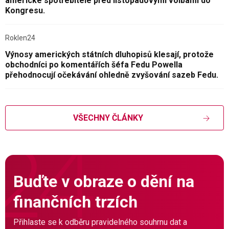
americké spotřebitele před listopadovými volbami do
Kongresu.
Roklen24
Výnosy amerických státních dluhopisů klesají, protože
obchodníci po komentářích šéfa Fedu Powella
přehodnocují očekávání ohledně zvyšování sazeb Fedu.
VŠECHNY ČLÁNKY
Buďte v obraze o dění na
finančních trzích
Přihlaste se k odběru pravidelného souhrnu dat a