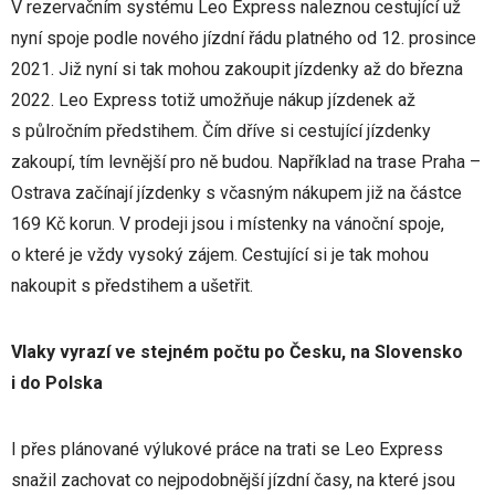
V rezervačním systému Leo Express naleznou cestující už
nyní spoje podle nového jízdní řádu platného od 12. prosince
2021. Již nyní si tak mohou zakoupit jízdenky až do března
2022. Leo Express totiž umožňuje nákup jízdenek až
s půlročním předstihem. Čím dříve si cestující jízdenky
zakoupí, tím levnější pro ně budou. Například na trase Praha –
Ostrava začínají jízdenky s včasným nákupem již na částce
169 Kč korun. V prodeji jsou i místenky na vánoční spoje,
o které je vždy vysoký zájem. Cestující si je tak mohou
nakoupit s předstihem a ušetřit.
Vlaky vyrazí ve stejném počtu po Česku, na Slovensko
i do Polska
I přes plánované výlukové práce na trati se Leo Express
snažil zachovat co nejpodobnější jízdní časy, na které jsou