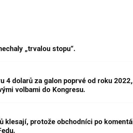
nechaly „trvalou stopu“.
 4 dolarů za galon poprvé od roku 2022,
ovými volbami do Kongresu.
ů klesají, protože obchodníci po komentá
Fedu.