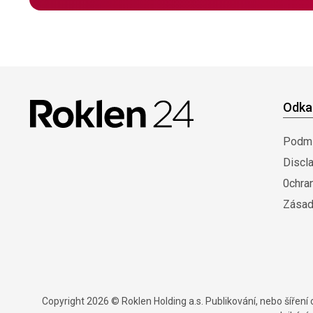
Odka
Podmí
Discl
0chra
Zásad
Copyright 2026 © Roklen Holding a.s. Publikování, nebo šířen