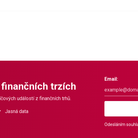
Email:
 finančních trzích
čových událostí z finančních trhů.
Jasná data
Odesláním souhla