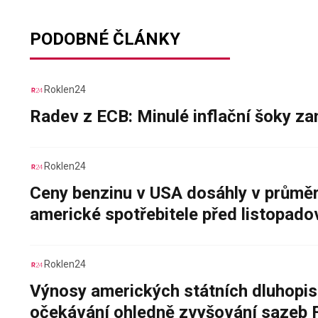
PODOBNÉ ČLÁNKY
Roklen24
Radev z ECB: Minulé inflační šoky za
Roklen24
Ceny benzinu v USA dosáhly v průměru
americké spotřebitele před listopad
Roklen24
Výnosy amerických státních dluhopis
očekávání ohledně zvyšování sazeb 