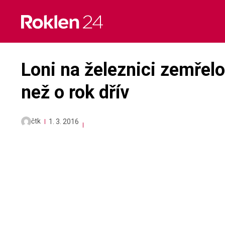
Skip
to
content
Loni na železnici zemřelo
než o rok dřív
čtk
1. 3. 2016