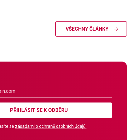
VŠECHNY ČLÁNKY
PŘIHLÁSIT SE K ODBĚRU
síte se
zásadami o ochraně osobních údajů.