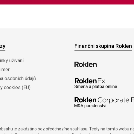
zy
Finanční skupina Roklen
nky užívání
aimer
na osobních údajů
y cookies (EU)
í obsahu je zakázáno bez předchozího souhlasu. Texty na tomto webu nes