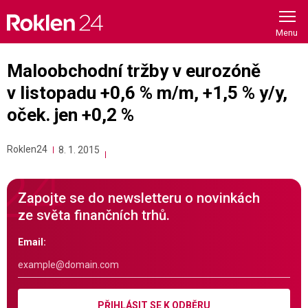
Skip
to
content
Maloobchodní tržby v eurozóně
v listopadu +0,6 % m/m, +1,5 % y/y,
oček. jen +0,2 %
Roklen24
8. 1. 2015
Zapojte se do newsletteru o novinkách
ze světa finančních trhů.
Email:
PŘIHLÁSIT SE K ODBĚRU