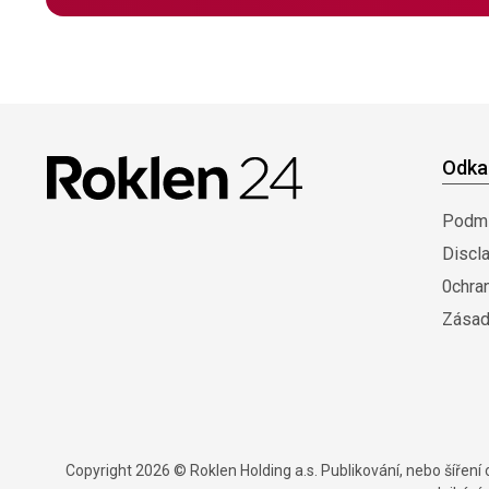
Odka
Podmí
Discl
0chra
Zásad
Copyright 2026 © Roklen Holding a.s. Publikování, nebo šířen