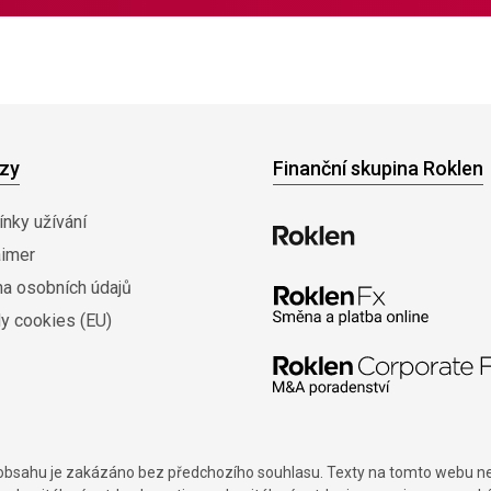
zy
Finanční skupina Roklen
nky užívání
aimer
na osobních údajů
y cookies (EU)
í obsahu je zakázáno bez předchozího souhlasu. Texty na tomto webu nes