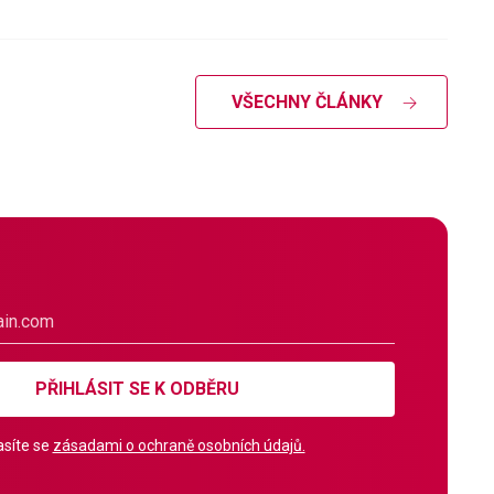
VŠECHNY ČLÁNKY
PŘIHLÁSIT SE K ODBĚRU
síte se
zásadami o ochraně osobních údajů.