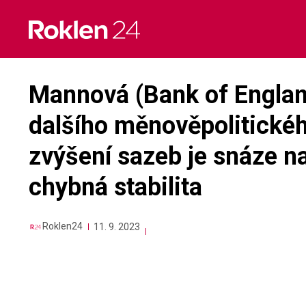
Skip
to
content
Mannová (Bank of Englan
dalšího měnověpolitického
zvýšení sazeb je snáze na
chybná stabilita
Roklen24
11. 9. 2023