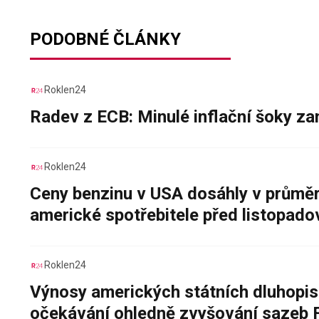
PODOBNÉ ČLÁNKY
Roklen24
Radev z ECB: Minulé inflační šoky za
Roklen24
Ceny benzinu v USA dosáhly v průměru
americké spotřebitele před listopad
Roklen24
Výnosy amerických státních dluhopis
očekávání ohledně zvyšování sazeb 