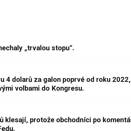
nechaly „trvalou stopu“.
 4 dolarů za galon poprvé od roku 2022,
ovými volbami do Kongresu.
ů klesají, protože obchodníci po komentá
Fedu.