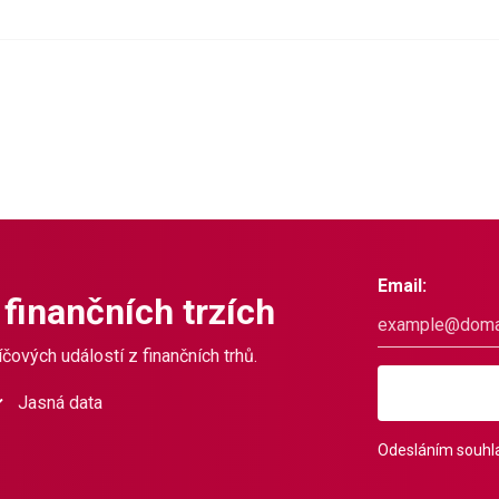
Email:
 finančních trzích
čových událostí z finančních trhů.
Jasná data
Odesláním souhla