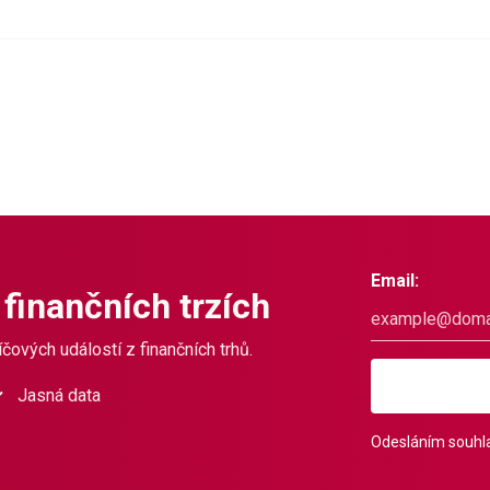
Email:
 finančních trzích
čových událostí z finančních trhů.
Jasná data
Odesláním souhla