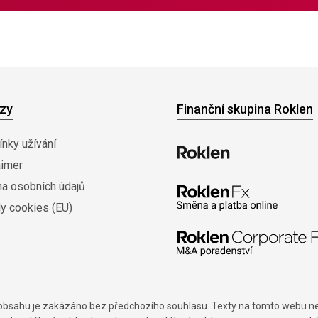
zy
Finanční skupina Roklen
nky užívání
aimer
na osobních údajů
y cookies (EU)
í obsahu je zakázáno bez předchozího souhlasu. Texty na tomto webu nes