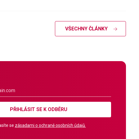
VŠECHNY ČLÁNKY
PŘIHLÁSIT SE K ODBĚRU
síte se
zásadami o ochraně osobních údajů.