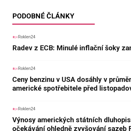
PODOBNÉ ČLÁNKY
Roklen24
Radev z ECB: Minulé inflační šoky za
Roklen24
Ceny benzinu v USA dosáhly v průměru
americké spotřebitele před listopad
Roklen24
Výnosy amerických státních dluhopis
očekávání ohledně zvyšování sazeb 