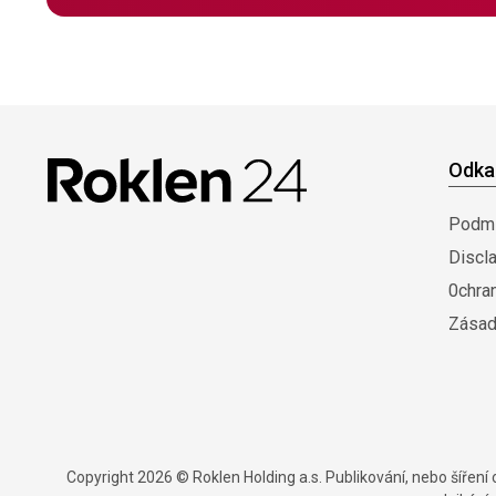
Odka
Podmí
Discl
0chra
Zásad
Copyright 2026 © Roklen Holding a.s. Publikování, nebo šířen