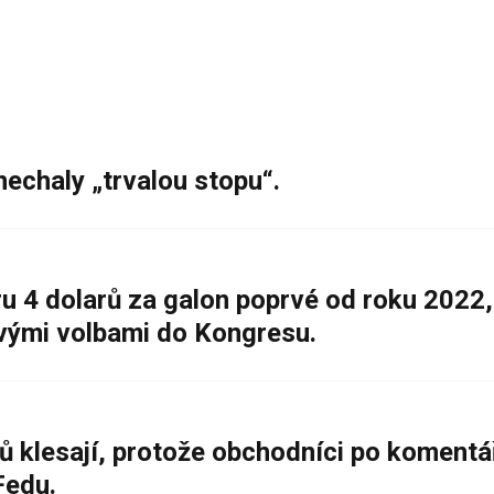
nechaly „trvalou stopu“.
 4 dolarů za galon poprvé od roku 2022,
ovými volbami do Kongresu.
ů klesají, protože obchodníci po komentá
Fedu.