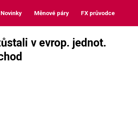
Novinky
Měnové páry
FX průvodce
tali v evrop. jednot.
dchod