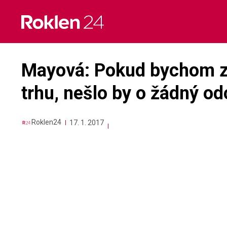
Skip
to
content
Mayová: Pokud bychom zůs
trhu, nešlo by o žádný o
Roklen24
17. 1. 2017