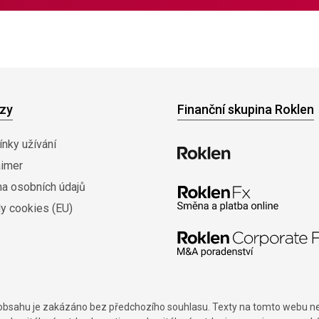
zy
Finanční skupina Roklen
nky užívání
aimer
na osobních údajů
y cookies (EU)
í obsahu je zakázáno bez předchozího souhlasu. Texty na tomto webu nes