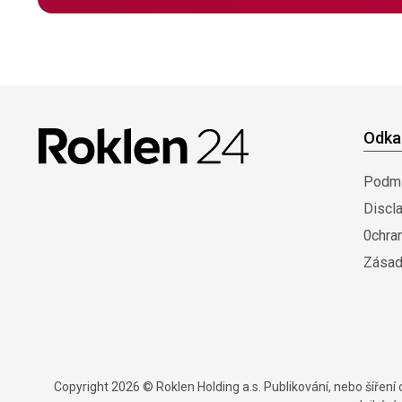
Odka
Podmí
Discl
0chra
Zásad
Copyright 2026 © Roklen Holding a.s. Publikování, nebo šířen