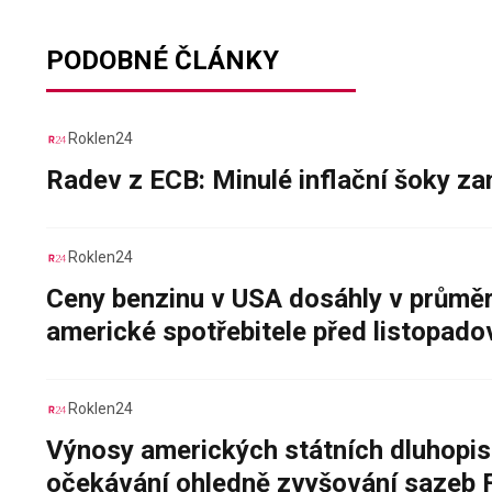
PODOBNÉ ČLÁNKY
Roklen24
Radev z ECB: Minulé inflační šoky za
Roklen24
Ceny benzinu v USA dosáhly v průměru
americké spotřebitele před listopad
Roklen24
Výnosy amerických státních dluhopis
očekávání ohledně zvyšování sazeb 