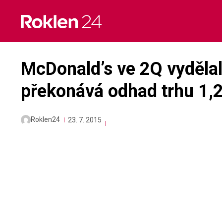
Skip
to
content
McDonald’s ve 2Q vydělal 
překonává odhad trhu 1,2
Roklen24
23. 7. 2015