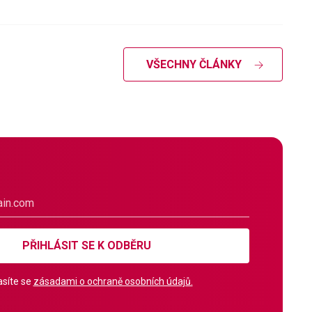
VŠECHNY ČLÁNKY
PŘIHLÁSIT SE K ODBĚRU
síte se
zásadami o ochraně osobních údajů.