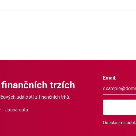
Email:
 finančních trzích
čových událostí z finančních trhů.
Jasná data
Odesláním souhla