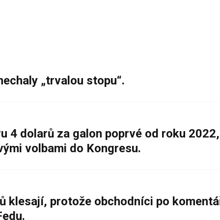
nechaly „trvalou stopu“.
 4 dolarů za galon poprvé od roku 2022,
ovými volbami do Kongresu.
ů klesají, protože obchodníci po komentá
Fedu.