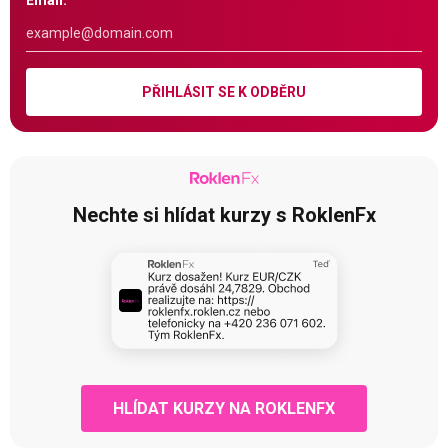
Email:
PŘIHLÁSIT SE K ODBĚRU
Nechte si hlídat kurzy s RoklenFx
HLÍDAT KURZY NA ROKLENFX