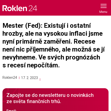
Skip
to
content
Mester (Fed): Existují i ostatní
hrozby, ale na vysokou inflaci jsme
nyní primárně zaměřeni. Recese
není nic příjemného, ale možná se jí
nevyhneme. Ve svých prognózách
s recesí nepočítám.
Roklen24
17. 2. 2023
Zapojte se do newsletteru o novinkách
ze světa finančních trhů.