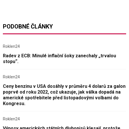
PODOBNÉ ČLÁNKY
Roklen24
Radev z ECB: Minulé inflační šoky zanechaly „trvalou
stopu“.
Roklen24
Ceny benzinu v USA dosáhly v průměru 4 dolarů za galon
poprvé od roku 2022, což ukazuje, jak válka dopadá na
americké spotřebitele před listopadovými volbami do
Kongresu.
Roklen24
Výnosy amerických státních dluhopisů klesají, protože