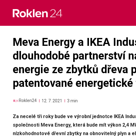
Skip
to
content
Meva Energy a IKEA Indus
dlouhodobé partnerství n
energie ze zbytků dřeva
patentované energetické
Roklen24
12. 7. 2021
3 min
Za necelé tři roky bude ve výrobní jednotce IKEA Ind
společnosti Meva Energy, která bude mít výkon 2,4
nízkohodnotové dřevní zbytky na obnovitelný plyn a el