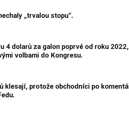
nechaly „trvalou stopu“.
 4 dolarů za galon poprvé od roku 2022,
ovými volbami do Kongresu.
ů klesají, protože obchodníci po komentá
Fedu.