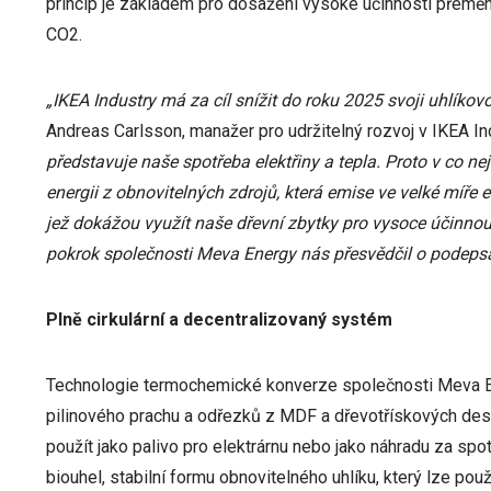
princip je základem pro dosažení vysoké účinnosti přeměny
CO2.
„IKEA Industry má za cíl snížit do roku 2025 svoji uhlíko
Andreas Carlsson, manažer pro udržitelný rozvoj v IKEA In
představuje naše spotřeba elektřiny a tepla. Proto v co ne
energii z obnovitelných zdrojů, která emise ve velké míře
jež dokážou využít naše dřevní zbytky pro vysoce účinnou
pokrok společnosti Meva Energy nás přesvědčil o podepsá
Plně cirkulární a decentralizovaný systém
Technologie termochemické konverze společnosti Meva E
pilinového prachu a odřezků z MDF a dřevotřískových dese
použít jako palivo pro elektrárnu nebo jako náhradu za spo
biouhel, stabilní formu obnovitelného uhlíku, který lze použ