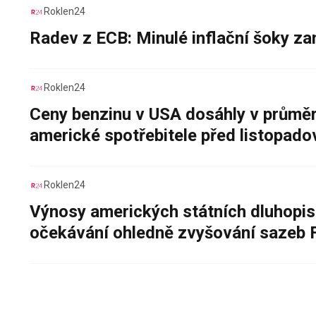
Roklen24
Radev z ECB: Minulé inflační šoky za
Roklen24
Ceny benzinu v USA dosáhly v průměru
americké spotřebitele před listopad
Roklen24
Výnosy amerických státních dluhopis
očekávání ohledně zvyšování sazeb 