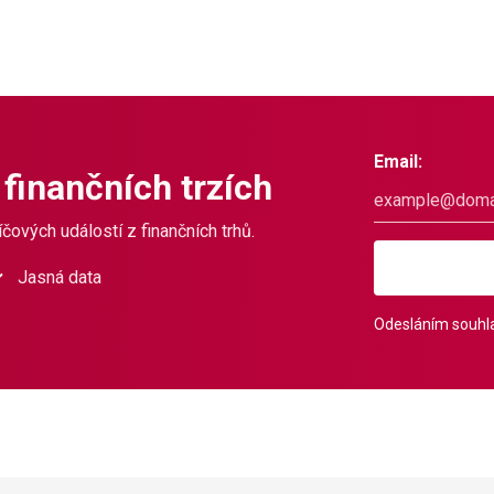
Email:
 finančních trzích
čových událostí z finančních trhů.
Jasná data
Odesláním souhla