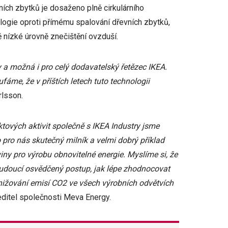
ích zbytků je dosaženo plně cirkulárního
logie oproti přímému spalování dřevních zbytků,
 nízké úrovně znečištění ovzduší.
 a možná i pro celý dodavatelský řetězec IKEA.
áme, že v příštích letech tuto technologii
lsson.
tových aktivit společně s IKEA Industry jsme
 pro nás skutečný milník a velmi dobrý příklad
ny pro výrobu obnovitelné energie. Myslíme si, že
budoucí osvědčený postup, jak lépe zhodnocovat
nižování emisí CO2 ve všech výrobních odvětvích
editel společnosti Meva Energy.