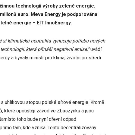
činnou technologii výroby zelené energie.
23 milionů euro. Meva Energy je podporována
elné energie – EIT InnoEnergy.
 si klimatická neutralita vynucuje potřebu nových
technologii, která přináší negativní emise,“
uvádí
gy a bývalý ministr pro klima, životní prostředí
í s uhlíkovou stopou polské síťové energie. Kromě
, které opouštějí závod ve Zbaszynku a jsou
. Namísto toho bude nyní dřevní odpad
přímo tam, kde vzniká. Tento decentralizovaný