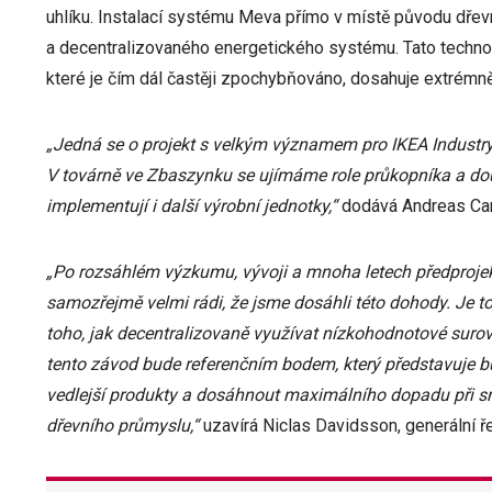
uhlíku. Instalací systému Meva přímo v místě původu dřevn
a decentralizovaného energetického systému. Tato techno
které je čím dál častěji zpochybňováno, dosahuje extrémně
„Jedná se o projekt s velkým významem pro IKEA Industry
V továrně ve Zbaszynku se ujímáme role průkopníka a douf
implementují i další výrobní jednotky,“
dodává Andreas Car
„Po rozsáhlém výzkumu, vývoji a mnoha letech předprojek
samozřejmě velmi rádi, že jsme dosáhli této dohody. Je to
toho, jak decentralizovaně využívat nízkohodnotové surovi
tento závod bude referenčním bodem, který představuje 
vedlejší produkty a dosáhnout maximálního dopadu při s
dřevního průmyslu,“
uzavírá Niclas Davidsson, generální ř