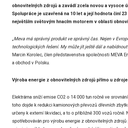
obnovitelných zdrojů a zavádí zcela novou a vysoce ú
Spolupráce je uzavřená na 10 let a její hodnota činí 
největším světovým hnacím motorem v oblasti obnovit
„Meva má správný produkt ve správný čas. Nejen v Evropě
technologických řešení. My může jít ještě dál a nabídnout 
Marcin Korolec, člen představenstva společnosti MEVA Ener
a obchod v Polsku.
Výroba energie z obnovitelných zdrojů přímo u zdroje
Elektrárna sníží emise CO2 o 14 000 tun ročně ve srovnán
toho dojde k redukci kamionových převozů dřevních zbytků
určeny k externí likvidaci, a to o přibližně 300 vozů ročně
spotřebováván pro výrobu energie z obnovitelných zdrojů 