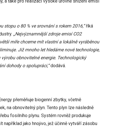
, a také pro realizaci vysoké úrovně snížení emisí
vou stopu o 80 % ve srovnání s rokem 2016,“
říká
dustry.
„Nejvýznamnější zdroje emisí CO2
jvětší míře chceme mít vlastní a lokálně vyráběnou
 eliminuje. Již mnoho let hledáme nové technologie,
 výrobu obnovitelné energie. Technologický
ní dohody o spolupráci,“
dodává.
nergy přeměňuje biogenní zbytky, včetně
k, na obnovitelný plyn. Tento plyn lze následně
třebu fosilního plynu. Systém rovněž produkuje
ít například jako hnojivo, jež účinně vytváří zásobu