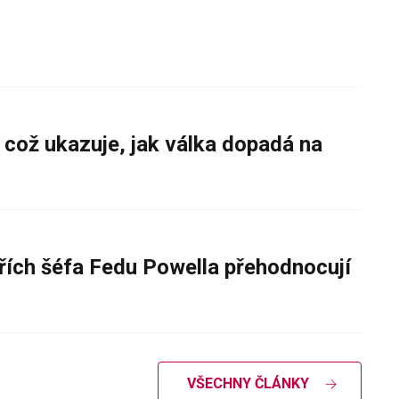
 což ukazuje, jak válka dopadá na
řích šéfa Fedu Powella přehodnocují
VŠECHNY ČLÁNKY