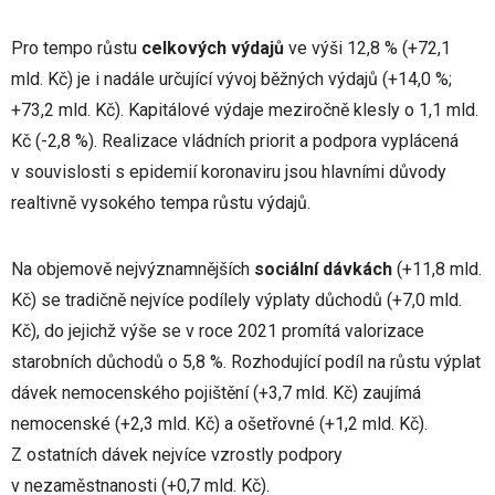
Pro tempo růstu
celkových výdajů
ve výši 12,8 % (+72,1
mld. Kč) je i nadále určující vývoj běžných výdajů (+14,0 %;
+73,2 mld. Kč). Kapitálové výdaje meziročně klesly o 1,1 mld.
Kč (-2,8 %). Realizace vládních priorit a podpora vyplácená
v souvislosti s epidemií koronaviru jsou hlavními důvody
realtivně vysokého tempa růstu výdajů.
Na objemově nejvýznamnějších
sociální dávkách
(+11,8 mld.
Kč) se tradičně nejvíce podílely výplaty důchodů (+7,0 mld.
Kč), do jejichž výše se v roce 2021 promítá valorizace
starobních důchodů o 5,8 %. Rozhodující podíl na růstu výplat
dávek nemocenského pojištění (+3,7 mld. Kč) zaujímá
nemocenské (+2,3 mld. Kč) a ošetřovné (+1,2 mld. Kč).
Z ostatních dávek nejvíce vzrostly podpory
v nezaměstnanosti (+0,7 mld. Kč).