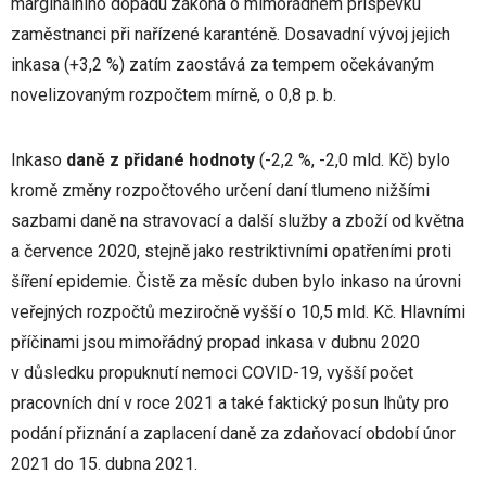
marginálního dopadu zákona o mimořádném příspěvku
zaměstnanci při nařízené karanténě. Dosavadní vývoj jejich
inkasa (+3,2 %) zatím zaostává za tempem očekávaným
novelizovaným rozpočtem mírně, o 0,8 p. b.
Inkaso
daně z přidané hodnoty
(-2,2 %, -2,0 mld. Kč) bylo
kromě změny rozpočtového určení daní tlumeno nižšími
sazbami daně na stravovací a další služby a zboží od května
a července 2020, stejně jako restriktivními opatřeními proti
šíření epidemie. Čistě za měsíc duben bylo inkaso na úrovni
veřejných rozpočtů meziročně vyšší o 10,5 mld. Kč. Hlavními
příčinami jsou mimořádný propad inkasa v dubnu 2020
v důsledku propuknutí nemoci COVID-19, vyšší počet
pracovních dní v roce 2021 a také faktický posun lhůty pro
podání přiznání a zaplacení daně za zdaňovací období únor
2021 do 15. dubna 2021.