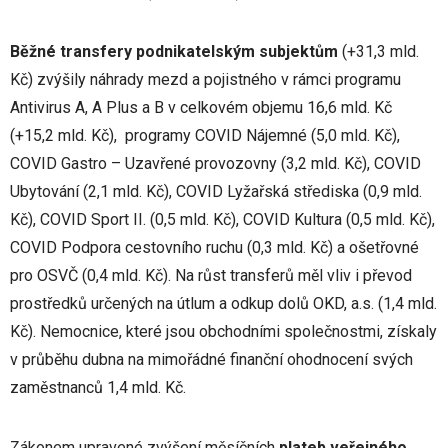
Běžné transfery podnikatelským subjektům
(+31,3 mld.
Kč) zvýšily náhrady mezd a pojistného v rámci programu
Antivirus A, A Plus a B v celkovém objemu 16,6 mld. Kč
(+15,2 mld. Kč), programy COVID Nájemné (5,0 mld. Kč),
COVID Gastro – Uzavřené provozovny (3,2 mld. Kč), COVID
Ubytování (2,1 mld. Kč), COVID Lyžařská střediska (0,9 mld.
Kč), COVID Sport II. (0,5 mld. Kč), COVID Kultura (0,5 mld. Kč),
COVID Podpora cestovního ruchu (0,3 mld. Kč) a ošetřovné
pro OSVČ (0,4 mld. Kč). Na růst transferů měl vliv i převod
prostředků určených na útlum a odkup dolů OKD, a.s. (1,4 mld.
Kč). Nemocnice, které jsou obchodními společnostmi, získaly
v průběhu dubna na mimořádné finanční ohodnocení svých
zaměstnanců 1,4 mld. Kč.
Zákonem upravené zvýšení měsíčních
plateb veřejného