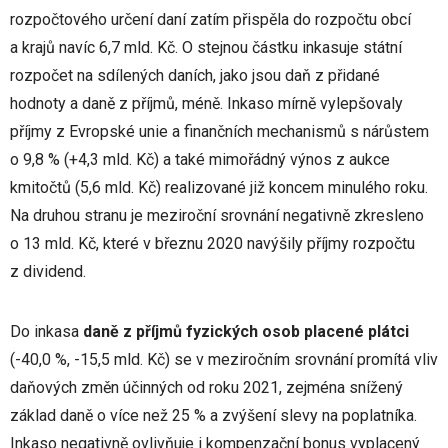
rozpočtového určení daní zatím přispěla do rozpočtu obcí
a krajů navíc 6,7 mld. Kč. O stejnou částku inkasuje státní
rozpočet na sdílených daních, jako jsou daň z přidané
hodnoty a daně z příjmů, méně. Inkaso mírně vylepšovaly
příjmy z Evropské unie a finančních mechanismů s nárůstem
o 9,8 % (+4,3 mld. Kč) a také mimořádný výnos z aukce
kmitočtů (5,6 mld. Kč) realizované již koncem minulého roku.
Na druhou stranu je meziroční srovnání negativně zkresleno
o 13 mld. Kč, které v březnu 2020 navýšily příjmy rozpočtu
z dividend.
Do inkasa
daně z příjmů fyzických osob placené plátci
(-40,0 %, -15,5 mld. Kč) se v meziročním srovnání promítá vliv
daňových změn účinných od roku 2021, zejména snížený
základ daně o více než 25 % a zvýšení slevy na poplatníka.
Inkaso negativně ovlivňuje i kompenzační bonus vyplacený