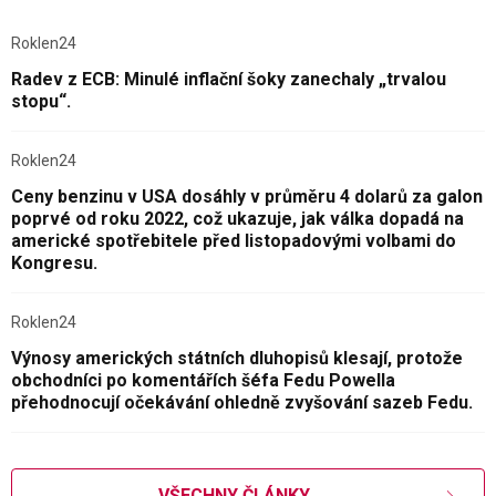
Roklen24
Radev z ECB: Minulé inflační šoky zanechaly „trvalou
stopu“.
Roklen24
Ceny benzinu v USA dosáhly v průměru 4 dolarů za galon
poprvé od roku 2022, což ukazuje, jak válka dopadá na
americké spotřebitele před listopadovými volbami do
Kongresu.
Roklen24
Výnosy amerických státních dluhopisů klesají, protože
obchodníci po komentářích šéfa Fedu Powella
přehodnocují očekávání ohledně zvyšování sazeb Fedu.
VŠECHNY ČLÁNKY