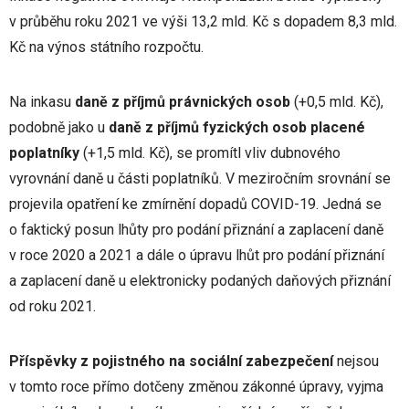
v průběhu roku 2021 ve výši 13,2 mld. Kč s dopadem 8,3 mld.
Kč na výnos státního rozpočtu.
Na inkasu
daně z příjmů právnických osob
(+0,5 mld. Kč),
podobně jako u
daně z příjmů fyzických osob placené
poplatníky
(+1,5 mld. Kč), se promítl vliv dubnového
vyrovnání daně u části poplatníků. V meziročním srovnání se
projevila opatření ke zmírnění dopadů COVID-19. Jedná se
o faktický posun lhůty pro podání přiznání a zaplacení daně
v roce 2020 a 2021 a dále o úpravu lhůt pro podání přiznání
a zaplacení daně u elektronicky podaných daňových přiznání
od roku 2021.
Příspěvky z pojistného na sociální zabezpečení
nejsou
v tomto roce přímo dotčeny změnou zákonné úpravy, vyjma