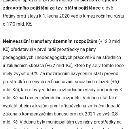
zdravotního pojištění za tzv. státní pojištěnce
o dvě
třetiny proti stavu k 1. lednu 2020 vedlo k meziročnímu růstu
o 17,0 mld. Kč.
Neinvestiční transfery územním rozpočtům
(+12,3 mld.
Kč) představují v prvé řadě prostředky na platy
pedagogických i nepedagogických pracovníků na středních
a základních školách (+6,2 mld. Kč), které by se v tomto roce
měly zvýšit o 9 %. Za meziročním navýšením stál i převod
prostředků určených na financování sociálních služeb (+5,6
mld. Kč), které byly v dubnu rozhodnutím vlády podpořeny 3
mld. Kč nad rámec původního rozpočtu. V dubnu stát také
vyplatil obcím a krajům první příspěvěk na zmírnění dopadů
zákona o kompenzačním bonusu pro rok 2021 ve výši 0,8
mld. Kč. V dubnu byly municipalitám uvolněny prostředky na