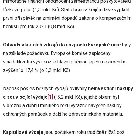
mimořádné finanční ohodnocení zaměstnanců poskytovatelů
lůžkové péče (1,5 mld. Kč). Stát obcím a krajům také vyplatil
první příspěvěk na zmírnění dopadů zákona o kompenzačním
bonusu pro rok 2021 (0,8 mld. Kč).
Odvody vlastních zdrojů do rozpočtu Evropské unie
byly
na základě požadavku Evropské komise zaplaceny
v nadalikvotní výši, což je hlavní příčinou jejich meziročního
zvýšení o 17,4 % (o 3,2 mld. Kč).
Naopak pokles běžných výdajů ovlivnily
neinvestiční nákupy
a související výdaje
[1]
(-5,2 mld. Kč), jejichž objem byl
v březnu a dubnu minulého roku výrazně navýšen nákupy
ochranných pomůcek a dalšího zdravotnického materiálu.
Kapitálové výdaje
jsou počátkem roku tradičně nižší, což