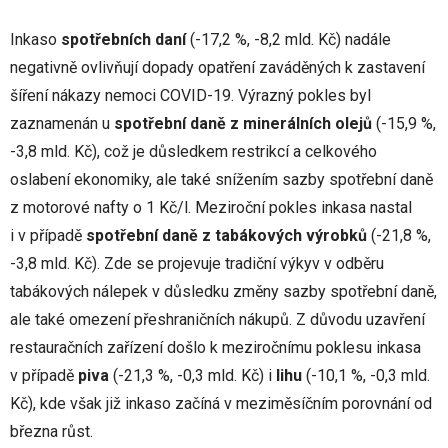
Inkaso
spotřebních daní
(-17,2 %, -8,2 mld. Kč) nadále
negativně ovlivňují dopady opatření zaváděných k zastavení
šíření nákazy nemoci COVID-19. Výrazný pokles byl
zaznamenán u
spotřební daně z minerálních olejů
(-15,9 %,
-3,8 mld. Kč), což je důsledkem restrikcí a celkového
oslabení ekonomiky, ale také snížením sazby spotřební daně
z motorové nafty o 1 Kč/l. Meziroční pokles inkasa nastal
i v případě
spotřební daně z tabákových výrobků
(-21,8 %,
-3,8 mld. Kč). Zde se projevuje tradiční výkyv v odběru
tabákových nálepek v důsledku změny sazby spotřební daně,
ale také omezení přeshraničních nákupů. Z důvodu uzavření
restauračních zařízení došlo k meziročnímu poklesu inkasa
v případě
piva
(-21,3 %, -0,3 mld. Kč) i
lihu
(-10,1 %, -0,3 mld.
Kč), kde však již inkaso začíná v meziměsíčním porovnání od
března růst.