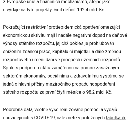
z Evropské unie a finančních mechanismů, stejně jako
o výdaje na tyto projekty, činil deficit 192,4 mld. Kč.
Pokračující restriktivní protiepidemická opatření omezující
ekonomickou aktivitu mají i nadále negativní dopad na daňové
výnosy státního rozpočtu, jejichž pokles je prohlubován
snížením zdanění práce, kapitálu či majetku, a dále změnou
rozpočtového určení daní ve prospěch územních rozpočtů.
Spolu s podporou státu zaměřenou na pomoc zasaženým
sektorům ekonomiky, sociálnímu a zdravotnímu systému se
jedná o hlavní příčiny meziročního propadu hospodaření
státního rozpočtu za první čtyři měsíce o 98,2 mld. Kč.
Podrobná data, včetně výše realizované pomoci a výdajů
souvisejících s COVID-19, naleznete v přiložených
tabulkách.