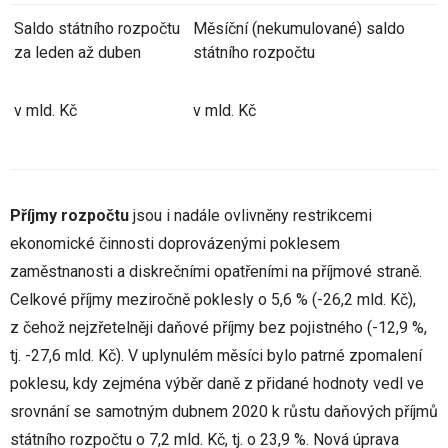
Saldo státního rozpočtu
Měsíční (nekumulované) saldo
za leden až duben
státního rozpočtu
v mld. Kč
v mld. Kč
Příjmy rozpočtu
jsou i nadále ovlivněny restrikcemi
ekonomické činnosti doprovázenými poklesem
zaměstnanosti a diskrečními opatřeními na příjmové straně.
Celkové příjmy meziročně poklesly o 5,6 % (-26,2 mld. Kč),
z čehož nejzřetelněji daňové příjmy bez pojistného (-12,9 %,
tj. -27,6 mld. Kč). V uplynulém měsíci bylo patrné zpomalení
poklesu, kdy zejména výběr daně z přidané hodnoty vedl ve
srovnání se samotným dubnem 2020 k růstu daňových příjmů
státního rozpočtu o 7,2 mld. Kč, tj. o 23,9 %. Nová úprava