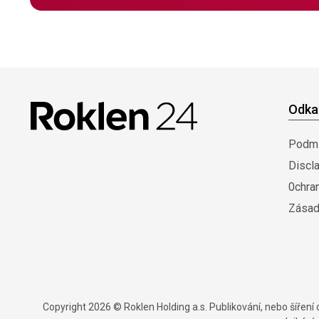
Odka
Podmí
Discl
0chra
Zásad
Copyright 2026 © Roklen Holding a.s. Publikování, nebo šířen