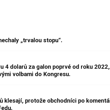
nechaly „trvalou stopu“.
 4 dolarů za galon poprvé od roku 2022,
ovými volbami do Kongresu.
ů klesají, protože obchodníci po komentá
Fedu.