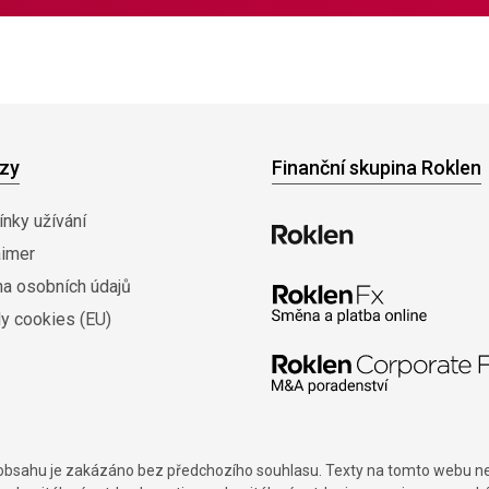
zy
Finanční skupina Roklen
nky užívání
aimer
na osobních údajů
y cookies (EU)
í obsahu je zakázáno bez předchozího souhlasu. Texty na tomto webu nes