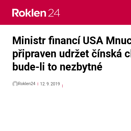
Skip
to
content
Ministr financí USA Mnuc
připraven udržet čínská cl
bude-li to nezbytné
Roklen24
12. 9. 2019