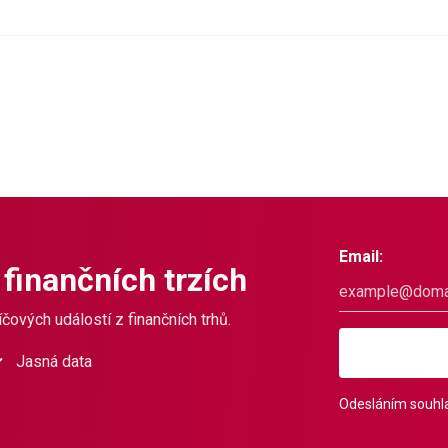
Email:
 finančních trzích
čových událostí z finančních trhů.
Jasná data
Odesláním souhla