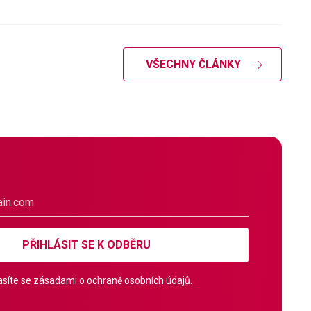
VŠECHNY ČLÁNKY
PŘIHLÁSIT SE K ODBĚRU
síte se
zásadami o ochraně osobních údajů.