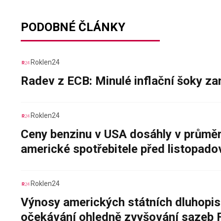
PODOBNÉ ČLÁNKY
Roklen24
Radev z ECB: Minulé inflační šoky za
Roklen24
Ceny benzinu v USA dosáhly v průměru
americké spotřebitele před listopad
Roklen24
Výnosy amerických státních dluhopis
očekávání ohledně zvyšování sazeb 