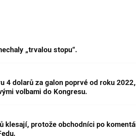
nechaly „trvalou stopu“.
 4 dolarů za galon poprvé od roku 2022,
ovými volbami do Kongresu.
ů klesají, protože obchodníci po komentá
Fedu.