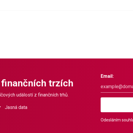
Email:
 finančních trzích
čových událostí z finančních trhů.
Jasná data
Odesláním souhla