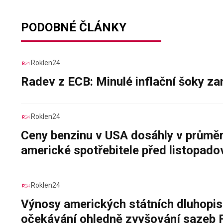
PODOBNÉ ČLÁNKY
Roklen24
Radev z ECB: Minulé inflační šoky za
Roklen24
Ceny benzinu v USA dosáhly v průměru
americké spotřebitele před listopad
Roklen24
Výnosy amerických státních dluhopis
očekávání ohledně zvyšování sazeb 