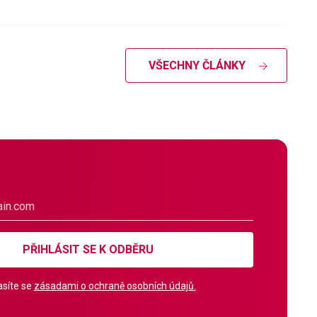
VŠECHNY ČLÁNKY
PŘIHLÁSIT SE K ODBĚRU
síte se
zásadami o ochraně osobních údajů.