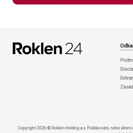
Odka
Podmí
Discl
0chra
Zásad
Copyright 2026 © Roklen Holding a.s. Publikování, nebo šířen