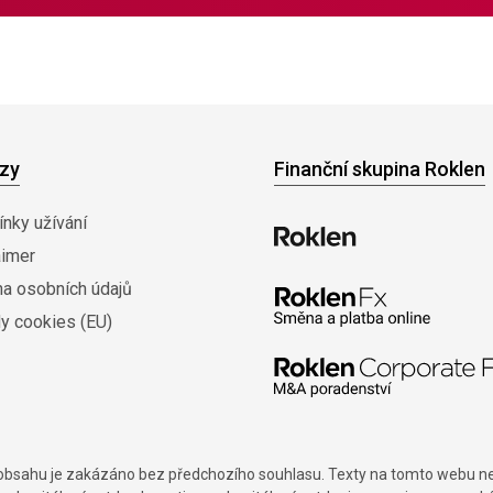
zy
Finanční skupina Roklen
nky užívání
aimer
na osobních údajů
y cookies (EU)
í obsahu je zakázáno bez předchozího souhlasu. Texty na tomto webu nes