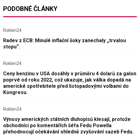
PODOBNÉ ČLÁNKY
Roklen24
Radev z ECB: Minulé inflační šoky zanechaly „trvalou
stopu“.
Roklen24
Ceny benzinu v USA dosáhly v průměru 4 dolarů za galon
poprvé od roku 2022, což ukazuje, jak válka dopadá na
americké spotřebitele před listopadovými volbami do
Kongresu.
Roklen24
Výnosy amerických státních dluhopisů klesají, protože
obchodníci po komentářích šéfa Fedu Powella
přehodnocují očekávání ohledně zvyšování sazeb Fedu.