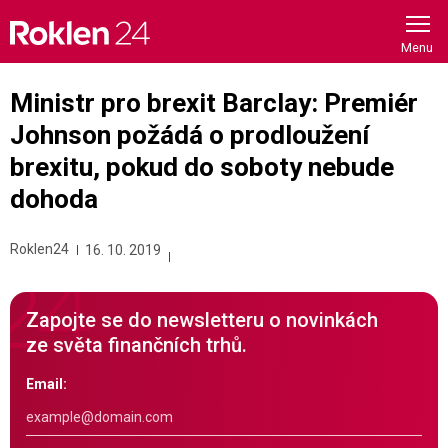
Skip
to
content
Ministr pro brexit Barclay: Premiér
Johnson požádá o prodloužení
brexitu, pokud do soboty nebude
dohoda
Roklen24
16. 10. 2019
Zapojte se do newsletteru o novinkách
ze světa finančních trhů.
Email: