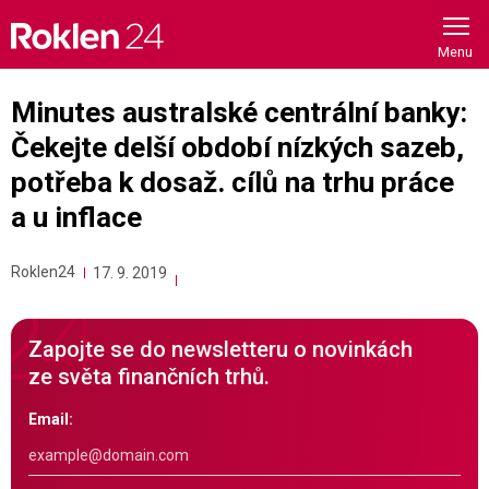
Skip
to
content
Minutes australské centrální banky:
Čekejte delší období nízkých sazeb,
potřeba k dosaž. cílů na trhu práce
a u inflace
Roklen24
17. 9. 2019
Zapojte se do newsletteru o novinkách
ze světa finančních trhů.
Email: