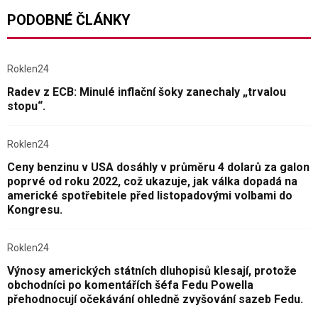
PODOBNÉ ČLÁNKY
Roklen24
Radev z ECB: Minulé inflační šoky zanechaly „trvalou
stopu“.
Roklen24
Ceny benzinu v USA dosáhly v průměru 4 dolarů za galon
poprvé od roku 2022, což ukazuje, jak válka dopadá na
americké spotřebitele před listopadovými volbami do
Kongresu.
Roklen24
Výnosy amerických státních dluhopisů klesají, protože
obchodníci po komentářích šéfa Fedu Powella
přehodnocují očekávání ohledně zvyšování sazeb Fedu.