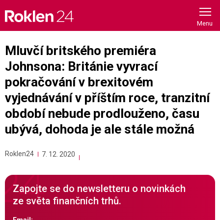
Skip
to
content
Mluvčí britského premiéra
Johnsona: Británie vyvrací
pokračování v brexitovém
vyjednávání v příštím roce, tranzitní
období nebude prodlouženo, času
ubývá, dohoda je ale stále možná
Roklen24
7. 12. 2020
Zapojte se do newsletteru o novinkách
ze světa finančních trhů.