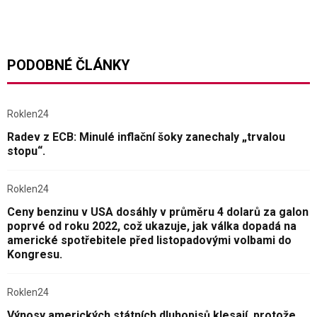
PODOBNÉ ČLÁNKY
Roklen24
Radev z ECB: Minulé inflační šoky zanechaly „trvalou
stopu“.
Roklen24
Ceny benzinu v USA dosáhly v průměru 4 dolarů za galon
poprvé od roku 2022, což ukazuje, jak válka dopadá na
americké spotřebitele před listopadovými volbami do
Kongresu.
Roklen24
Výnosy amerických státních dluhopisů klesají, protože