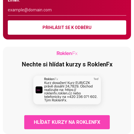
Email:
PŘIHLÁSIT SE K ODBĚRU
Nechte si hlídat kurzy s RoklenFx
HLÍDAT KURZY NA ROKLENFX