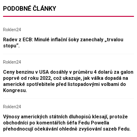
PODOBNÉ ČLÁNKY
Roklen24
Radev z ECB: Minulé inflační šoky zanechaly „trvalou
stopu“.
Roklen24
Ceny benzinu v USA dosáhly v průměru 4 dolarů za galon
poprvé od roku 2022, což ukazuje, jak válka dopadá na
americké spotřebitele před listopadovými volbami do
Kongresu.
Roklen24
Výnosy amerických státních dluhopisů klesají, protože
obchodníci po komentářích šéfa Fedu Powella
přehodnocují očekávání ohledně zvyšování sazeb Fedu.