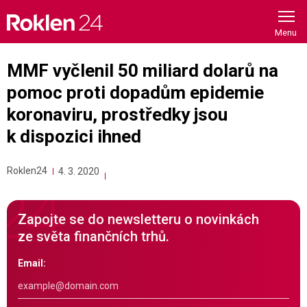
Skip
to
content
MMF vyčlenil 50 miliard dolarů na
pomoc proti dopadům epidemie
koronaviru, prostředky jsou
k dispozici ihned
Roklen24
4. 3. 2020
Zapojte se do newsletteru o novinkách
ze světa finančních trhů.
Email: