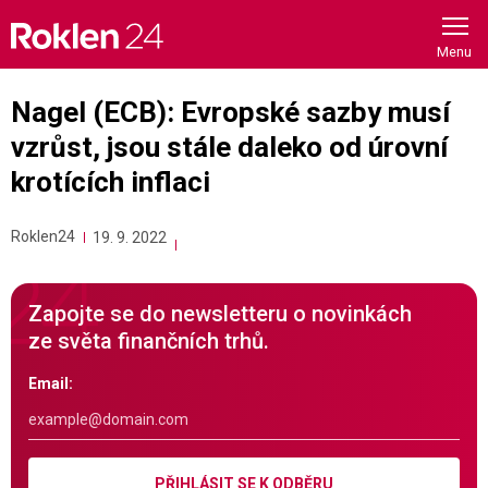
Skip
to
content
Nagel (ECB): Evropské sazby musí
vzrůst, jsou stále daleko od úrovní
krotících inflaci
Roklen24
19. 9. 2022
Zapojte se do newsletteru o novinkách
ze světa finančních trhů.
Email:
PŘIHLÁSIT SE K ODBĚRU