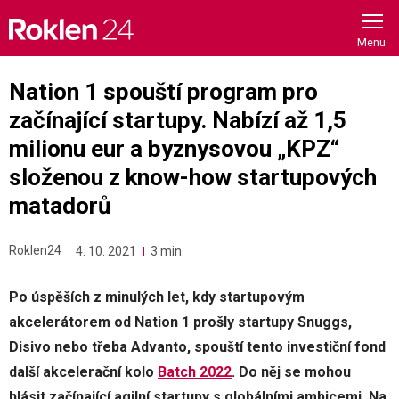
Skip
to
content
Nation 1 spouští program pro
začínající startupy. Nabízí až 1,5
milionu eur a byznysovou „KPZ“
složenou z know-how startupových
matadorů
Roklen24
4. 10. 2021
3 min
Po úspěších z minulých let, kdy startupovým
akcelerátorem od Nation 1 prošly startupy Snuggs,
Disivo nebo třeba Advanto, spouští tento investiční fond
další akcelerační kolo
Batch 2022
. Do něj se mohou
hlásit začínající agilní startupy s globálními ambicemi. Na