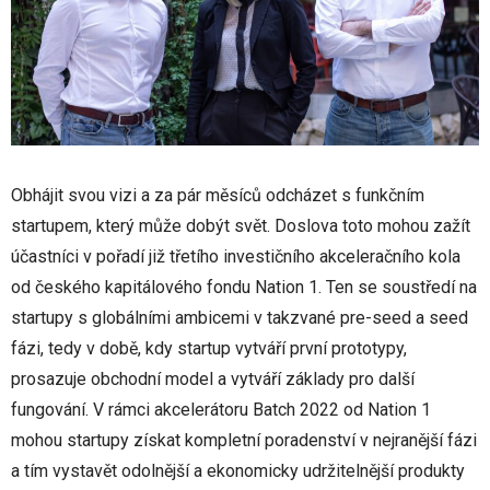
Obhájit svou vizi a za pár měsíců odcházet s funkčním
startupem, který může dobýt svět. Doslova toto mohou zažít
účastníci v pořadí již třetího investičního akceleračního kola
od českého kapitálového fondu Nation 1. Ten se soustředí na
startupy s globálními ambicemi v takzvané pre-seed a seed
fázi, tedy v době, kdy startup vytváří první prototypy,
prosazuje obchodní model a vytváří základy pro další
fungování. V rámci akcelerátoru Batch 2022 od Nation 1
mohou startupy získat kompletní poradenství v nejranější fázi
a tím vystavět odolnější a ekonomicky udržitelnější produkty