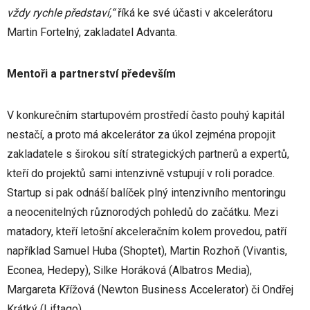
vždy rychle představí,“
říká ke své účasti v akcelerátoru
Martin Fortelný, zakladatel Advanta.
Mentoři a partnerství především
V konkurečním startupovém prostředí často pouhý kapitál
nestačí, a proto má akcelerátor za úkol zejména propojit
zakladatele s širokou sítí strategických partnerů a expertů,
kteří do projektů sami intenzivně vstupují v roli poradce.
Startup si pak odnáší balíček plný intenzivního mentoringu
a neocenitelných různorodých pohledů do začátku. Mezi
matadory, kteří letošní akceleračním kolem provedou, patří
například Samuel Huba (Shoptet), Martin Rozhoň (Vivantis,
Econea, Hedepy), Silke Horáková (Albatros Media),
Margareta Křížová (Newton Business Accelerator) či Ondřej
Krátký (Liftago).